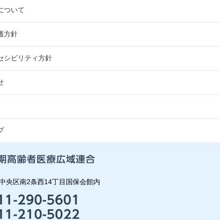
について
護方針
セシビリティ方針
せ
プ
中央区南2条西14丁目国保会館内