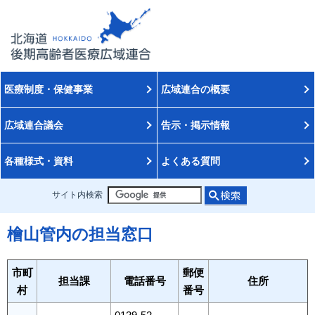
医療制度・保健事業
広域連合の概要
広域連合議会
告示・掲示情報
各種様式・資料
よくある質問
サイト内検索
檜山管内の担当窓口
市町
郵便
担当課
電話番号
住所
村
番号