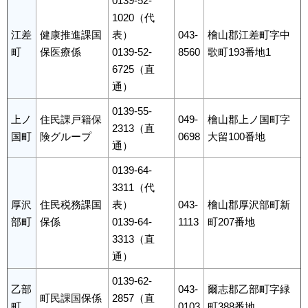
0139-52-
1020（代
江差
健康推進課国
表）
043-
檜山郡江差町字中
町
保医療係
0139-52-
8560
歌町193番地1
6725（直
通）
0139-55-
上ノ
住民課戸籍保
049-
檜山郡上ノ国町字
2313（直
国町
険グループ
0698
大留100番地
通）
0139-64-
3311（代
厚沢
住民税務課国
表）
043-
檜山郡厚沢部町新
部町
保係
0139-64-
1113
町207番地
3313（直
通）
0139-62-
乙部
043-
爾志郡乙部町字緑
町民課国保係
2857（直
町
0103
町388番地