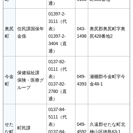
通）
01397-2-
3111（代
奥尻
住民課国保年
表）
043-
奥尻郡奥尻町字奥
町
金係
01397-2-
1498
尻428番地2
3404（直
通）
0137-82-
0111（代
保健福祉課
今金
表）
049-
瀬棚郡今金町字今
保険・医療グ
町
0137-82-
4393
金48-1
ループ
2780（直
通）
0137-84-
5111（代
せた
表）
049-
久遠郡せたな町北
町民課
な町
0137-84-
4592
檜山区徳島63-1