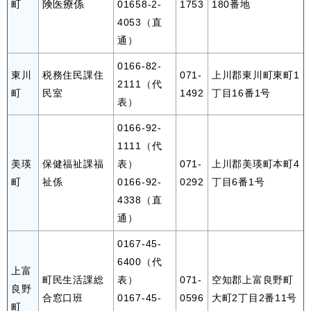
険医療係
町
01658-2-
1753
180番地
4053（直
通）
0166-82-
東川
税務住民課住
071-
上川郡東川町東町1
2111（代
町
民室
1492
丁目16番1号
表）
0166-92-
1111（代
美瑛
保健福祉課福
表）
071-
上川郡美瑛町本町4
町
祉係
0166-92-
0292
丁目6番1号
4338（直
通）
0167-45-
6400（代
上富
町民生活課総
表）
071-
空知郡上富良野町
良野
合窓口班
0167-45-
0596
大町2丁目2番11号
町