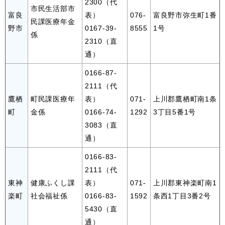
2300（代
市民生活部市
富良
表）
076-
富良野市弥生町1番
民課医療年金
野市
0167-39-
8555
1号
係
2310（直
通）
0166-87-
2111（代
鷹栖
町民課医療年
表）
071-
上川郡鷹栖町南1条
町
金係
0166-74-
1292
3丁目5番1号
3083（直
通）
0166-83-
2111（代
東神
健康ふくし課
表）
071-
上川郡東神楽町南1
楽町
社会福祉係
0166-83-
1592
条西1丁目3番2号
5430（直
通）