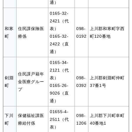
通）
0165-32-
2421（代
和寒
住民課保険医
表）
098-
上川郡和寒町字西
町
療係
0165-32-
0192
町120番地
2422（直
通）
0165-34-
2121（代
住民課戸籍年
剣淵
表）
098-
上川郡剣淵町仲町
金医療グルー
町
0165-26-
0392
37番1号
プ
9026（直
通）
01655-4-
下川
保健福祉課医
098-
上川郡下川町幸町
2511（代
町
療給付係
1206
40番地1
表）