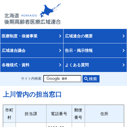
医療制度・保健事業
広域連合の概要
広域連合議会
告示・掲示情報
各種様式・資料
よくある質問
サイト内検索
上川管内の担当窓口
市町
郵便
担当課
電話番号
住所
村
番号