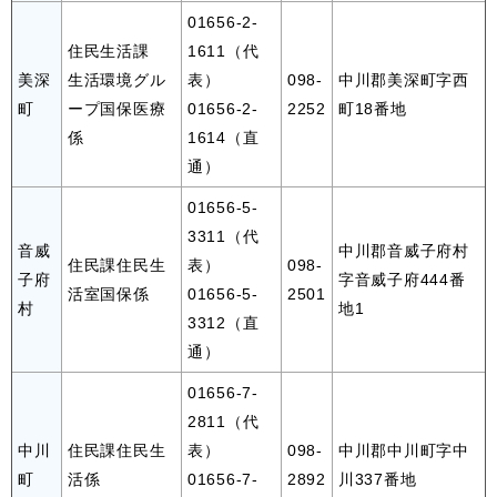
01656-2-
住民生活課
1611（代
美深
生活環境グル
表）
098-
中川郡美深町字西
町
ープ国保医療
01656-2-
2252
町18番地
係
1614（直
通）
01656-5-
3311（代
音威
中川郡音威子府村
住民課住民生
表）
098-
子府
字音威子府444番
活室国保係
01656-5-
2501
村
地1
3312（直
通）
01656-7-
2811（代
中川
住民課住民生
表）
098-
中川郡中川町字中
町
活係
01656-7-
2892
川337番地