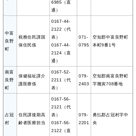
6985（直
通）
0167-44-
2122（代
中富
税務住民課国
表）
071-
空知郡中富良野町
良野
保住民係
0167-44-
0795
本町9番1号
町
2124（直
通）
南富
0167-52-
保健福祉課介
079-
空知郡南富良野町
良野
2211（代
護医療係
2403
字幾寅708番地
町
表）
0167-56-
2121（代
占冠
住民課後期高
表）
079-
勇払郡占冠村字中
村
齢者医療担当
0167-56-
2201
央
2122（直