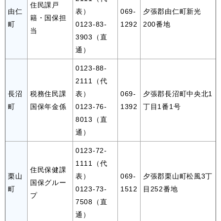
住民課戸
由仁
表）
069-
夕張郡由仁町新光
籍・国保担
町
0123-83-
1292
200番地
当
3903（直
通）
0123-88-
2111（代
長沼
税務住民課
表）
069-
夕張郡長沼町中央北1
町
国保年金係
0123-76-
1392
丁目1番1号
8013（直
通）
0123-72-
1111（代
住民保健課
栗山
表）
069-
夕張郡栗山町松風3丁
国保グルー
町
0123-73-
1512
目252番地
プ
7508（直
通）