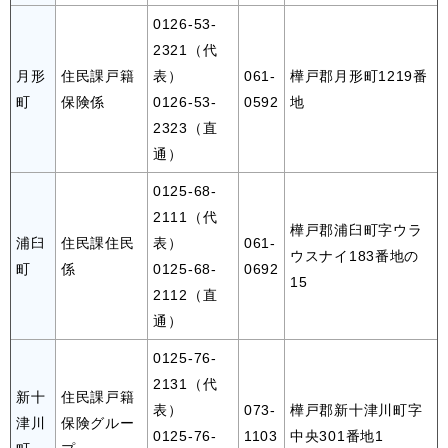
0126-53-
2321（代
月形
住民課戸籍
表）
061-
樺戸郡月形町1219番
町
保険係
0126-53-
0592
地
2323（直
通）
0125-68-
2111（代
樺戸郡浦臼町字ウラ
浦臼
住民課住民
表）
061-
ウスナイ183番地の
町
係
0125-68-
0692
15
2112（直
通）
0125-76-
2131（代
新十
住民課戸籍
表）
073-
樺戸郡新十津川町字
津川
保険グルー
0125-76-
1103
中央301番地1