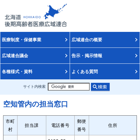
医療制度・保健事業
広域連合の概要
広域連合議会
告示・掲示情報
各種様式・資料
よくある質問
サイト内検索
空知管内の担当窓口
市町
郵便
担当課
電話番号
住所
村
番号