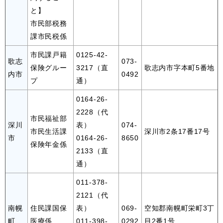
と】
市民部税務
課市民税係
市民課戸籍
0125-42-
歌志
073-
保険グルー
3217（直
歌志内市字本町5番地
内市
0492
プ
通）
0164-26-
2228（代
市民福祉部
深川
表）
074-
市民生活課
深川市2条17番17号
市
0164-26-
8650
保険年金係
2133（直
通）
011-378-
2121（代
南幌
住民課国保
表）
069-
空知郡南幌町栄町3丁
町
医療係
011-398-
0292
目2番1号