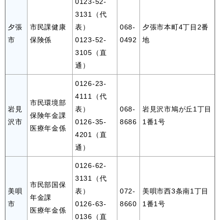
0123-52-
3131（代
夕張
市民課健康
表）
068-
夕張市本町4丁目2番
市
保険係
0123-52-
0492
地
3105（直
通）
0126-23-
4111（代
市民環境部
岩見
表）
068-
岩見沢市鳩が丘1丁目
保険年金課
沢市
0126-35-
8686
1番1号
医療年金係
4201（直
通）
0126-62-
3131（代
市民部国保
美唄
表）
072-
美唄市西3条南1丁目
年金課
市
0126-63-
8660
1番1号
医療年金係
0136（直