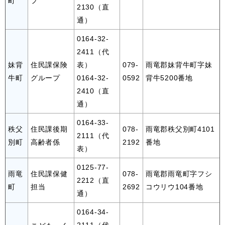
町
プ
2130（直
通）
0164-32-
2411（代
妹背
住民課保険
表）
079-
雨竜郡妹背牛町字妹
牛町
グループ
0164-32-
0592
背牛5200番地
2410（直
通）
0164-33-
秩父
住民課後期
078-
雨竜郡秩父別町4101
2111（代
別町
高齢者係
2192
番地
表）
0125-77-
雨竜
住民課保健
078-
雨竜郡雨竜町字フシ
2212（直
町
担当
2692
コウリウ104番地
通）
0164-34-
2111（代