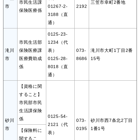
市民生活課
三笠市幸町2番地
市
01267-2-
2192
保険医療係
3188（直
通）
0125-23-
市民生活部
1234（代
滝川
保険医療課
表）
073-
滝川市大町1丁目2番
市
医療費助成
0125-28-
8686
15号
係
8018（直
通）
【資格に関
すること】
市民部市民
生活課保険
0125-54-
係
砂川
073-
砂川市西7条北2丁目
2121（代
市
0195
1番1号
【保険料に
表）
関するこ