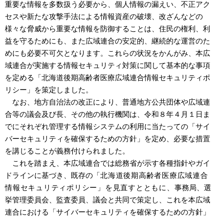
重要な情報を多数扱う必要から、個人情報の漏えい、不正アク
セスや新たな攻撃手法による情報資産の破壊、改ざんなどの
様々な脅威から重要な情報を防御することは、住民の権利、利
益を守るためにも、また広域連合の安定的、継続的な運営のた
めにも必要不可欠となります。これらの状況をかんがみ、本広
域連合が実施する情報セキュリティ対策に関して基本的な事項
を定める「北海道後期高齢者医療広域連合情報セキュリティポ
リシー」を策定しました。
なお、地方自治法の改正により、普通地方公共団体や広域連
合等の議会及び長、その他の執行機関は、令和８年４月１日ま
でにそれぞれ管理する情報システムの利用に当たっての「サイ
バーセキュリティを確保するための方針」を定め、必要な措置
を講じることが義務付けられました。
これを踏まえ、本広域連合では総務省が示す各種指針やガイ
ドラインに基づき、既存の「
北海道後期高齢者医療広域連合
情報セキュリティポリシー」を見直すとともに、
事務局、選
挙管理委員会、監査委員、議会と共同で策定し、これを本広域
連合における「サイバーセキュリティを確保するための方針」