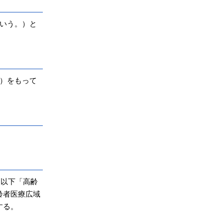
いう。）と
）をもって
。以下「高齢
齢者医療広域
する。