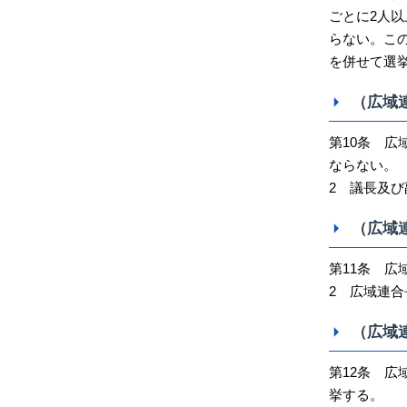
ごとに2人
らない。こ
を併せて選
（広域
第10条 
ならない。
2 議長及
（広域
第11条 広
2 広域連
（広域
第12条 
挙する。