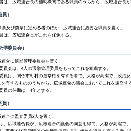
理者は、広域連合長の補助機関である職員のうちから、広域連合長が
職員）
11条及び前条に定める者のほか、広域連合に必要な職員を置く。
職員は、広域連合長がこれを任免する。
管理委員会）
域連合に選挙管理委員会を置く。
理委員会は、4人の選挙管理委員をもってこれを組織する。
理委員は、関係市町村の選挙権を有する者で、人格が高潔で、政治及
見を有するもののうちから、広域連合の議会においてこれを選挙す
委員の任期は、4年とする。
委員）
域連合に監査委員2人を置く。
員は、広域連合長が、広域連合の議会の同意を得て、人格が高潔で、
理、事業の経営管理その他行政運営に関し優れた識見を有する者（