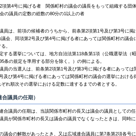
2項第4号に掲げる者 関係町村の議会の議長をもって組織する団
会の議員の定数の総数の80分の1以上の者
合議員は、前項の候補者のうちから、前条第2項第1号及び第3号に掲
の議会、同項第2号及び第4号に掲げる者にあっては関係町村の議会
する。
定する選挙については、地方自治法第118条第1項（公職選挙法（昭
第95条の規定を準用する部分を除く。）の例による。
合議員の当選人は、前条第2項第1号及び第3号に掲げる者にあっては
2号及び第4号に掲げる者にあっては関係町村の議会の選挙における
れぞれ順次その選挙における定数に達するまでの者とする。
連合議員の任期）
域連合議員の任期は、当該関係市町村の長又は議会の議員としての任
合議員が関係市町村の長又は議会の議員でなくなったときは、同時に
合の議会の解散があったとき、又は広域連合議員に第7条第2項各号