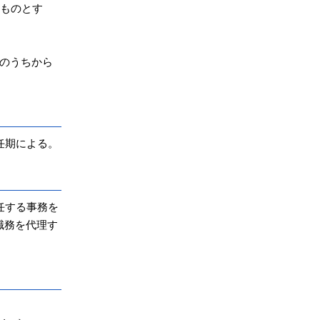
うものとす
のうちから
任期による。
任する事務を
職務を代理す