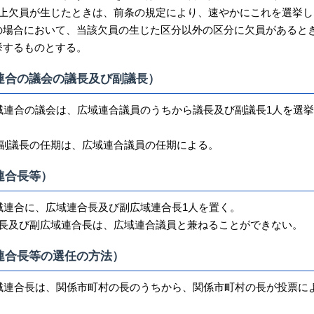
以上欠員が生じたときは、前条の規定により、速やかにこれを選挙し
の場合において、当該欠員の生じた区分以外の区分に欠員があると
挙するものとする。
連合の議会の議長及び副議長）
広域連合の議会は、広域連合議員のうちから議長及び副議長1人を選
び副議長の任期は、広域連合議員の任期による。
連合長等）
域連合に、広域連合長及び副広域連合長1人を置く。
合長及び副広域連合長は、広域連合議員と兼ねることができない。
連合長等の選任の方法）
広域連合長は、関係市町村の長のうちから、関係市町村の長が投票に