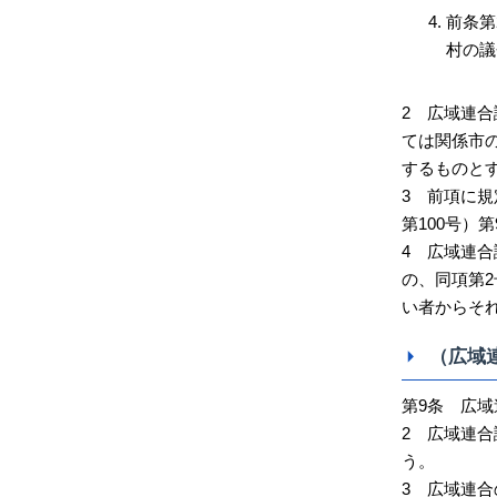
前条第
村の議
2 広域連
ては関係市
するものと
3 前項に規
第100号）
4 広域連
の、同項第
い者からそ
（広域
第9条 広
2 広域連
う。
3 広域連