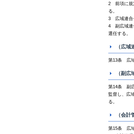
2 前項に
る。
3 広域連
4 副広域
選任する。
（広域
第13条 
（副広
第14条 
監督し、広
る。
（会計
第15条 広