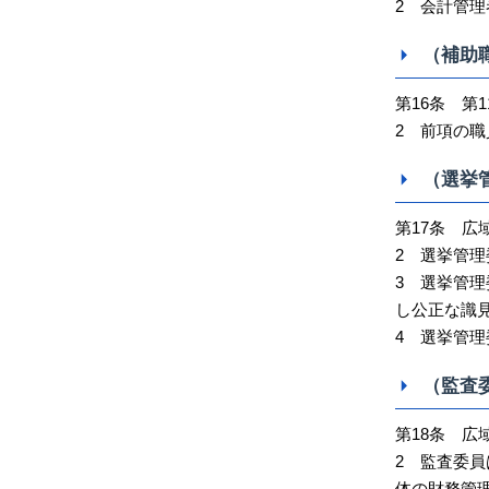
2 会計管
（補助
第16条 第
2 前項の
（選挙
第17条 広
2 選挙管
3 選挙管
し公正な識
4 選挙管理
（監査
第18条 広
2 監査委
体の財務管