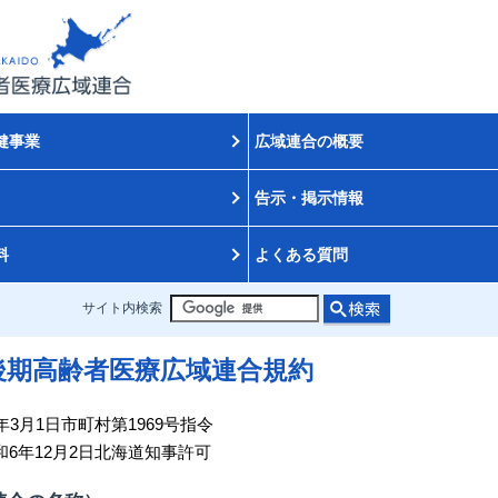
健事業
広域連合の概要
告示・掲示情報
料
よくある質問
サイト内検索
後期高齢者医療広域連合規約
年3月1日市町村第1969号指令
和6年12月2日北海道知事許可