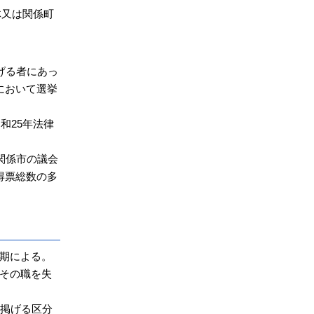
体又は関係町
げる者にあっ
において選挙
和25年法律
関係市の議会
得票総数の多
期による。
その職を失
に掲げる区分