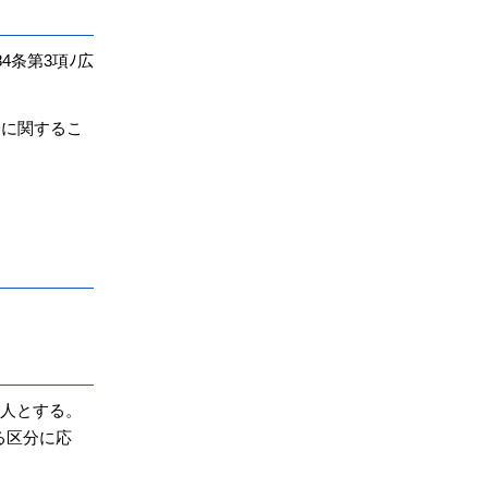
4条第3項ﾉ広
務に関するこ
2人とする。
る区分に応