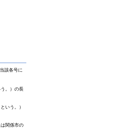
当該各号に
いう。）の長
」という。）
又は関係市の