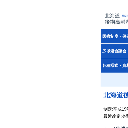
医療制度・保
広域連合議会
各種様式・資
北海道
制定:平成19
最近改定:令