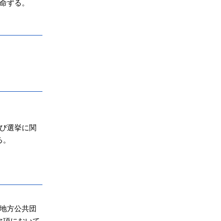
命ずる。
び選挙に関
る。
地方公共団
次項において