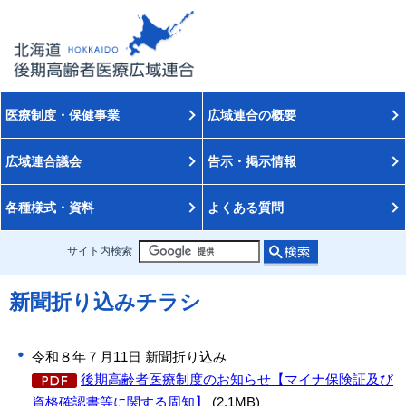
医療制度・保健事業
広域連合の概要
広域連合議会
告示・掲示情報
各種様式・資料
よくある質問
サイト内検索
新聞折り込みチラシ
令和８年７月11日 新聞折り込み
後期高齢者医療制度のお知らせ【マイナ保険証及び
資格確認書等に関する周知】
(2.1MB)