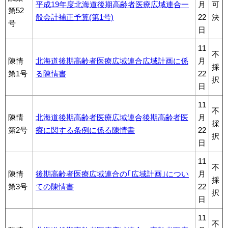
平成19年度北海道後期高齢者医療広域連合一
月
可
第52
般会計補正予算(第1号)
22
決
号
日
11
不
陳情
北海道後期高齢者医療広域連合広域計画に係
月
採
第1号
る陳情書
22
択
日
11
不
陳情
北海道後期高齢者医療広域連合後期高齢者医
月
採
第2号
療に関する条例に係る陳情書
22
択
日
11
不
陳情
後期高齢者医療広域連合の｢広域計画｣につい
月
採
第3号
ての陳情書
22
択
日
11
不