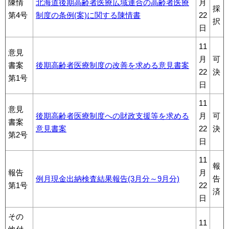
陳情
北海道後期高齢者医療広域連合の高齢者医療
月
採
第4号
制度の条例(案)に関する陳情書
22
択
日
11
意見
月
可
書案
後期高齢者医療制度の改善を求める意見書案
22
決
第1号
日
11
意見
後期高齢者医療制度への財政支援等を求める
月
可
書案
意見書案
22
決
第2号
日
11
報
報告
月
例月現金出納検査結果報告(3月分～9月分)
告
第1号
22
済
日
その
11