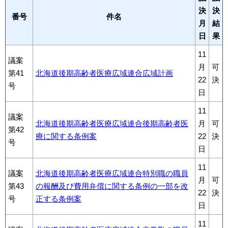
決
決
番号
件名
月
結
日
果
11
議案
月
可
第41
北海道後期高齢者医療広域連合広域計画
22
決
号
日
11
議案
北海道後期高齢者医療広域連合後期高齢者医
月
可
第42
療に関する条例案
22
決
号
日
11
議案
北海道後期高齢者医療広域連合特別職の職員
月
可
第43
の報酬及び費用弁償に関する条例の一部を改
22
決
号
正する条例案
日
11