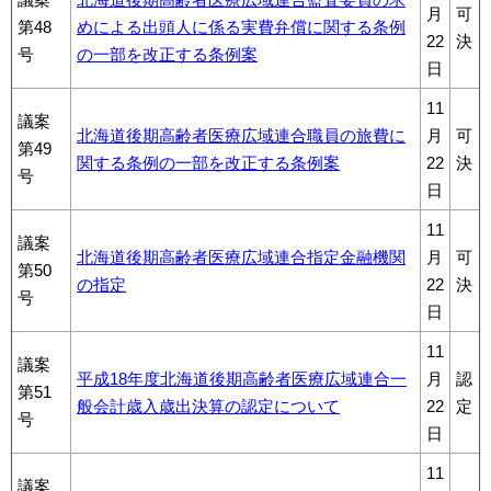
月
可
第48
めによる出頭人に係る実費弁償に関する条例
22
決
号
の一部を改正する条例案
日
11
議案
北海道後期高齢者医療広域連合職員の旅費に
月
可
第49
関する条例の一部を改正する条例案
22
決
号
日
11
議案
北海道後期高齢者医療広域連合指定金融機関
月
可
第50
の指定
22
決
号
日
11
議案
平成18年度北海道後期高齢者医療広域連合一
月
認
第51
般会計歳入歳出決算の認定について
22
定
号
日
11
議案