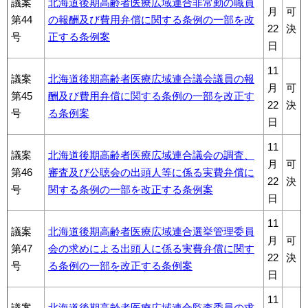
議案
北海道後期高齢者医療広域連合非常勤の職員
月
可
第44
の報酬及び費用弁償に関する条例の一部を改
22
決
号
正する条例案
日
11
議案
北海道後期高齢者医療広域連合議会議員の報
月
可
第45
酬及び費用弁償に関する条例の一部を改正す
22
決
号
る条例案
日
11
議案
北海道後期高齢者医療広域連合議会の調査、
月
可
第46
審査及び公聴会の出頭人等に係る実費弁償に
22
決
号
関する条例の一部を改正する条例案
日
11
議案
北海道後期高齢者医療広域連合選挙管理委員
月
可
第47
会の求めによる出頭人に係る実費弁償に関す
22
決
号
る条例の一部を改正する条例案
日
11
議案
北海道後期高齢者医療広域連合監査委員の求