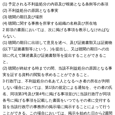
(1) 予定される不利益処分の内容及び根拠となる条例等の条項
(2) 不利益処分の原因となる事実
(3) 聴聞の期日及び場所
(4) 聴聞に関する事務を所掌する組織の名称及び所在地
2 前項の書面においては、次に掲げる事項を教示しなければな
らない。
(1) 聴聞の期日に出頭して意見を述べ、及び証拠書類又は証拠物
(以下｢証拠書類等｣という。)を提出し、又は聴聞の期日への出
頭に代えて陳述書及び証拠書類等を提出することができるこ
と。
(2) 聴聞が終結する時までの間、当該不利益処分の原因となる事
実を証する資料の閲覧を求めることができること。
3 行政庁は、不利益処分の名あて人となるべき者の所在が判明
しない場合においては、第1項の規定による通知を、その者の氏
名、同項第3号及び第4号に掲げる事項並びに当該行政庁が同項
各号に掲げる事項を記載した書面をいつでもその者に交付する
旨を当該行政庁の事務所の掲示場に掲示することによって行う
ことができる。この場合においては、掲示を始めた日から2週間