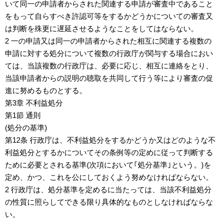
いて同一の申請者からされた関連する申請が審査中であること
をもって自らすべき許認可等をするかどうかについての審査又
は判断を殊更に遅延させるようなことをしてはならない。
2 一の申請又は同一の申請者からされた相互に関連する複数の
申請に対する処分について複数の行政庁が関与する場合におい
ては、当該複数の行政庁は、必要に応じ、相互に連絡をとり、
当該申請者からの説明の聴取を共同して行う等により審査の促
進に努めるものとする。
第3章 不利益処分
第1節 通則
(処分の基準)
第12条 行政庁は、不利益処分をするかどうか又はどのような不
利益処分とするかについてその条例等の定めに従って判断する
ために必要とされる基準(次項において｢処分基準｣という。)を
定め、かつ、これを公にしておくよう努めなければならない。
2 行政庁は、処分基準を定めるに当たっては、当該不利益処分
の性質に照らしてできる限り具体的なものとしなければならな
い。