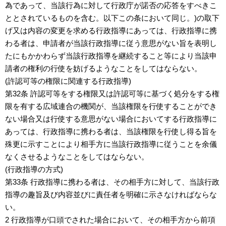
為であって、当該行為に対して行政庁が諾否の応答をすべきこ
ととされているものを含む。以下この条において同じ。)の取下
げ又は内容の変更を求める行政指導にあっては、行政指導に携
わる者は、申請者が当該行政指導に従う意思がない旨を表明し
たにもかかわらず当該行政指導を継続すること等により当該申
請者の権利の行使を妨げるようなことをしてはならない。
(許認可等の権限に関連する行政指導)
第32条 許認可等をする権限又は許認可等に基づく処分をする権
限を有する広域連合の機関が、当該権限を行使することができ
ない場合又は行使する意思がない場合においてする行政指導に
あっては、行政指導に携わる者は、当該権限を行使し得る旨を
殊更に示すことにより相手方に当該行政指導に従うことを余儀
なくさせるようなことをしてはならない。
(行政指導の方式)
第33条 行政指導に携わる者は、その相手方に対して、当該行政
指導の趣旨及び内容並びに責任者を明確に示さなければならな
い。
2 行政指導が口頭でされた場合において、その相手方から前項