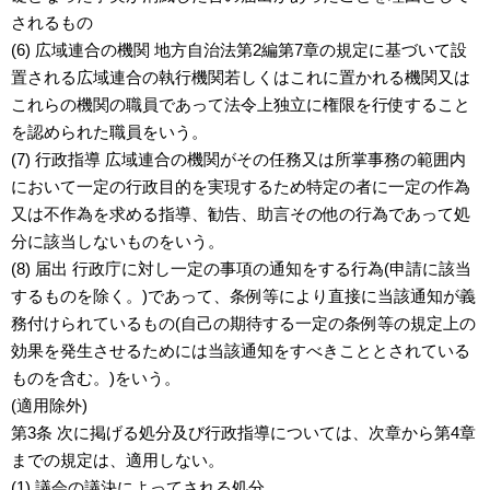
されるもの
(6) 広域連合の機関 地方自治法第2編第7章の規定に基づいて設
置される広域連合の執行機関若しくはこれに置かれる機関又は
これらの機関の職員であって法令上独立に権限を行使すること
を認められた職員をいう。
(7) 行政指導 広域連合の機関がその任務又は所掌事務の範囲内
において一定の行政目的を実現するため特定の者に一定の作為
又は不作為を求める指導、勧告、助言その他の行為であって処
分に該当しないものをいう。
(8) 届出 行政庁に対し一定の事項の通知をする行為(申請に該当
するものを除く。)であって、条例等により直接に当該通知が義
務付けられているもの(自己の期待する一定の条例等の規定上の
効果を発生させるためには当該通知をすべきこととされている
ものを含む。)をいう。
(適用除外)
第3条 次に掲げる処分及び行政指導については、次章から第4章
までの規定は、適用しない。
(1) 議会の議決によってされる処分