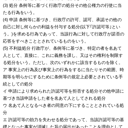
(3) 処分 条例等に基づく行政庁の処分その他公権力の行使に当
たる行為をいう。
(4) 申請 条例等に基づき、行政庁の許可、認可、承認その他の
自己に対し何らかの利益を付与する処分(以下｢許認可等｣とい
う。)を求める行為であって、当該行為に対して行政庁が諾否の
応答をすべきこととされているものをいう。
(5) 不利益処分 行政庁が、条例等に基づき、特定の者を名あて
人として、直接に、これに義務を課し、又はその権利を制限す
る処分をいう。ただし、次のいずれかに該当するものを除く。
ア 事実上の行為及び事実上の行為をするに当たりその範囲、時
期等を明らかにするために条例等の規定上必要とされている手
続としての処分
イ 申請により求められた許認可等を拒否する処分その他申請に
基づき当該申請をした者を名あて人としてされる処分
ウ 名あて人となるべき者の同意の下にすることとされている処
分
エ 許認可等の効力を失わせる処分であって、当該許認可等の基
礎となった事実が消滅した旨の届出があったことを理由として