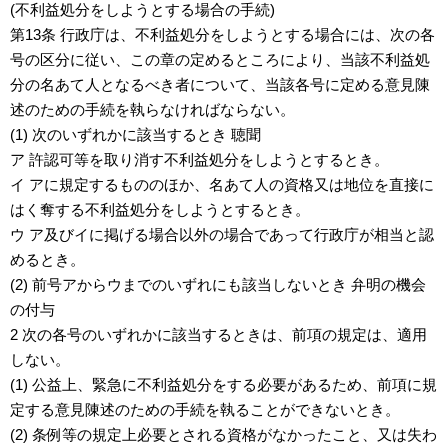
(不利益処分をしようとする場合の手続)
第13条 行政庁は、不利益処分をしようとする場合には、次の各
号の区分に従い、この章の定めるところにより、当該不利益処
分の名あて人となるべき者について、当該各号に定める意見陳
述のための手続を執らなければならない。
(1) 次のいずれかに該当するとき 聴聞
ア 許認可等を取り消す不利益処分をしようとするとき。
イ アに規定するもののほか、名あて人の資格又は地位を直接に
はく奪する不利益処分をしようとするとき。
ウ ア及びイに掲げる場合以外の場合であって行政庁が相当と認
めるとき。
(2) 前号アからウまでのいずれにも該当しないとき 弁明の機会
の付与
2 次の各号のいずれかに該当するときは、前項の規定は、適用
しない。
(1) 公益上、緊急に不利益処分をする必要があるため、前項に規
定する意見陳述のための手続を執ることができないとき。
(2) 条例等の規定上必要とされる資格がなかったこと、又は失わ