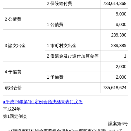
2 保険給付費
733,614,368
9,000
2 公債費
1 公債費
9,000
239,390
3 諸支出金
1 市町村支出金
239,389
2 償還金及び還付加算金等
1
2,000
4 予備費
1 予備費
2,000
歳出合計
735,618,624
●平成24年第1回定例会議決結果表に戻る
平成24年
第1回定例会
議案第6号
北海道市町村総合事務組合規約の一部変更の協議について