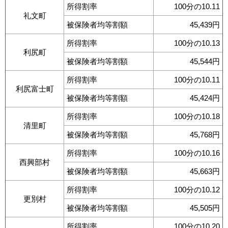
所得割率
100分の10.11
礼文町
被保険者均等割額
45,439円
所得割率
100分の10.13
利尻町
被保険者均等割額
45,544円
所得割率
100分の10.11
利尻富士町
被保険者均等割額
45,424円
所得割率
100分の10.18
清里町
被保険者均等割額
45,768円
所得割率
100分の10.16
西興部村
被保険者均等割額
45,663円
所得割率
100分の10.12
更別村
被保険者均等割額
45,505円
所得割率
100分の10.20