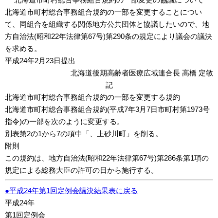
北海道市町村総合事務組合規約の一部を変更することについ
て、同組合を組織する関係地方公共団体と協議したいので、地
方自治法(昭和22年法律第67号)第290条の規定により議会の議決
を求める。
平成24年2月23日提出
北海道後期高齢者医療広域連合長 高橋 定敏
記
北海道市町村総合事務組合規約の一部を変更する規約
北海道市町村総合事務組合規約(平成7年3月7日市町村第1973号
指令)の一部を次のように変更する。
別表第2の1から7の項中「、上砂川町」を削る。
附則
この規約は、地方自治法(昭和22年法律第67号)第286条第1項の
規定による総務大臣の許可の日から施行する。
●平成24年第1回定例会議決結果表に戻る
平成24年
第1回定例会