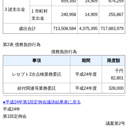
659,350
14,909
674,259
3 諸支出金
1 市町村
240,958
14,909
255,867
支出金
歳出合計
713,508,584
4,375,395
717,883,979
第2表 債務負担行為
債務負担行為
事項
期間
限度額
千円
レセプト2次点検業務委託
平成24年度
82,801
給付関連等業務委託
平成24年度
328,000
●平成24年第1回定例会議決結果表に戻る
平成24年
第1回定例会
議案第2号