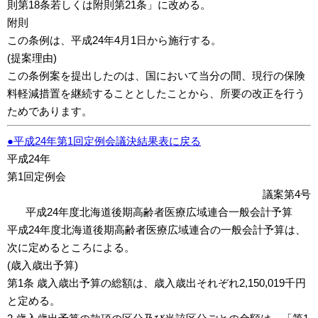
則第18条若しくは附則第21条」に改める。
附則
この条例は、平成24年4月1日から施行する。
(提案理由)
この条例案を提出したのは、国において当分の間、現行の保険
料軽減措置を継続することとしたことから、所要の改正を行う
ためであります。
●平成24年第1回定例会議決結果表に戻る
平成24年
第1回定例会
議案第4号
平成24年度北海道後期高齢者医療広域連合一般会計予算
平成24年度北海道後期高齢者医療広域連合の一般会計予算は、
次に定めるところによる。
(歳入歳出予算)
第1条 歳入歳出予算の総額は、歳入歳出それぞれ2,150,019千円
と定める。