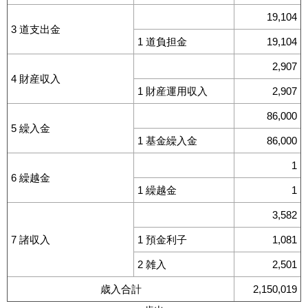
19,104
3 道支出金
1 道負担金
19,104
2,907
4 財産収入
1 財産運用収入
2,907
86,000
5 繰入金
1 基金繰入金
86,000
1
6 繰越金
1 繰越金
1
3,582
7 諸収入
1 預金利子
1,081
2 雑入
2,501
歳入合計
2,150,019