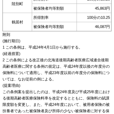
陸別町
被保険者均等割額
45,863円
所得割率
100分の10.25
鶴居村
被保険者均等割額
46,087円
附則
(施行期日)
1 この条例は、平成24年4月1日から施行する。
(経過措置)
2 この条例による改正後の北海道後期高齢者医療広域連合後期
高齢者医療に関する条例の規定は、平成24年度以後の年度分の
保険料について適用し、平成23年度以前の年度分の保険料につ
いては、なお従前の例による。
(提案理由)
この条例案を提出したのは、平成24年度及び平成25年度におけ
る後期高齢者医療保険料率を改定するとともに、保険料の賦課
限度額を変更し、また、平成24年度において、被用者保険の被
扶養者であった被保険者及び所得の少ない被保険者に対する保