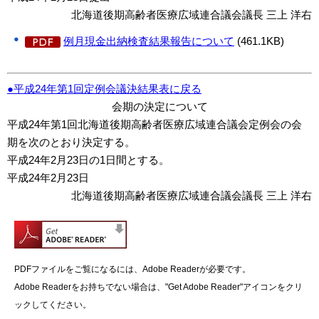
北海道後期高齢者医療広域連合議会議長 三上 洋右
例月現金出納検査結果報告について
(461.1KB)
●平成24年第1回定例会議決結果表に戻る
会期の決定について
平成24年第1回北海道後期高齢者医療広域連合議会定例会の会
期を次のとおり決定する。
平成24年2月23日の1日間とする。
平成24年2月23日
北海道後期高齢者医療広域連合議会議長 三上 洋右
PDFファイルをご覧になるには、Adobe Readerが必要です。
Adobe Readerをお持ちでない場合は、"Get Adobe Reader"アイコンをクリ
ックしてください。