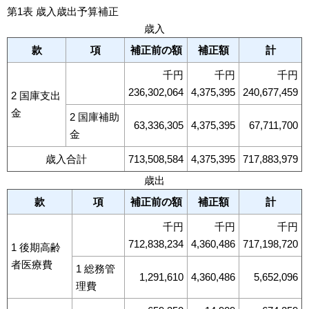
第1表 歳入歳出予算補正
歳入
款
項
補正前の額
補正額
計
千円
千円
千円
236,302,064
4,375,395
240,677,459
2 国庫支出
金
2 国庫補助
63,336,305
4,375,395
67,711,700
金
歳入合計
713,508,584
4,375,395
717,883,979
歳出
款
項
補正前の額
補正額
計
千円
千円
千円
712,838,234
4,360,486
717,198,720
1 後期高齢
者医療費
1 総務管
1,291,610
4,360,486
5,652,096
理費