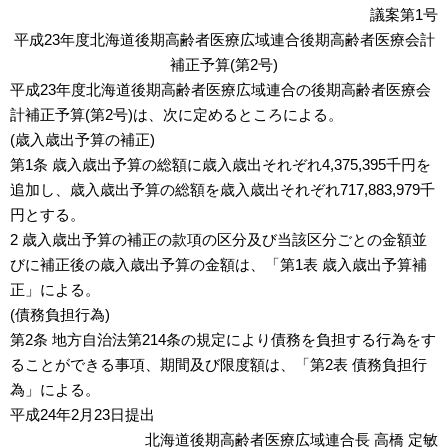
議案第1号
平成23年度北海道後期高齢者医療広域連合後期高齢者医療会計
補正予算(第2号)
平成23年度北海道後期高齢者医療広域連合の後期高齢者医療会
計補正予算(第2号)は、次に定めるところによる。
(歳入歳出予算の補正)
第1条 歳入歳出予算の総額に歳入歳出それぞれ4,375,395千円を
追加し、歳入歳出予算の総額を歳入歳出それぞれ717,883,979千
円とする。
2 歳入歳出予算の補正の款項の区分及び当該区分ごとの金額並
びに補正後の歳入歳出予算の金額は、「第1表 歳入歳出予算補
正」による。
(債務負担行為)
第2条 地方自治法第214条の規定により債務を負担する行為をす
ることができる事項、期間及び限度額は、「第2表 債務負担行
為」による。
平成24年2月23日提出
北海道後期高齢者医療広域連合長 高橋 定敏