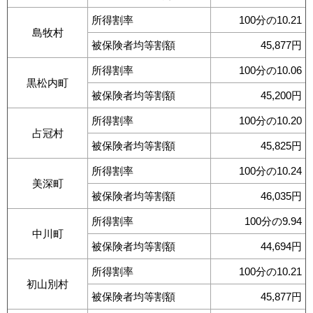
所得割率
100分の10.21
島牧村
被保険者均等割額
45,877円
所得割率
100分の10.06
黒松内町
被保険者均等割額
45,200円
所得割率
100分の10.20
占冠村
被保険者均等割額
45,825円
所得割率
100分の10.24
美深町
被保険者均等割額
46,035円
所得割率
100分の9.94
中川町
被保険者均等割額
44,694円
所得割率
100分の10.21
初山別村
被保険者均等割額
45,877円