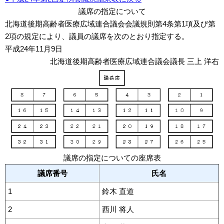
議席の指定について
北海道後期高齢者医療広域連合議会会議規則第4条第1項及び第
2項の規定により、議員の議席を次のとおり指定する。
平成24年11月9日
北海道後期高齢者医療広域連合議会議長 三上 洋右
議席の指定についての座席表
議席番号
氏名
1
鈴木 直道
2
西川 将人