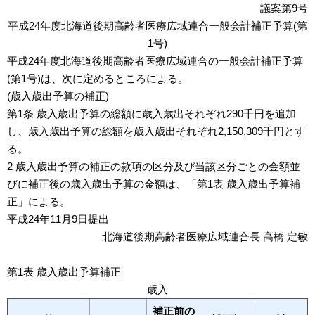
議案第9号
平成24年度北海道後期高齢者医療広域連合一般会計補正予算(第
1号)
平成24年度北海道後期高齢者医療広域連合の一般会計補正予算
(第1号)は、次に定めるところによる。
(歳入歳出予算の補正)
第1条 歳入歳出予算の総額に歳入歳出それぞれ290千円を追加
し、歳入歳出予算の総額を歳入歳出それぞれ2,150,309千円とす
る。
2 歳入歳出予算の補正の款項の区分及び当該区分ごとの金額並
びに補正後の歳入歳出予算の金額は、「第1表 歳入歳出予算補
正」による。
平成24年11月9日提出
北海道後期高齢者医療広域連合長 高橋 定敏
第1表 歳入歳出予算補正
歳入
補正前の