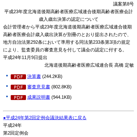
議案第8号
平成23年度北海道後期高齢者医療広域連合後期高齢者医療会計
歳入歳出決算の認定について
会計管理者から平成23年度北海道後期高齢者医療広域連合後期
高齢者医療会計歳入歳出決算が別冊のとおり提出されたので、
地方自治法第292条において準用する同法第233条第3項の規定
により、監査委員の審査意見を付して議会の認定に付する。
平成24年11月9日提出
北海道後期高齢者医療広域連合長 高橋 定敏
決算書
(244.2KB)
審査意見書
(802.8KB)
成果説明書
(944.1KB)
●平成24年第2回定例会議決結果表に戻る
平成24年
第2回定例会