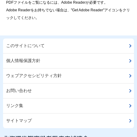
PDFファイルをご覧になるには、Adobe Readerが必要です。
Adobe Readerをお持ちでない場合は、"Get Adobe Reader"アイコンをクリ
ックしてください。
このサイトについて
個人情報保護方針
ウェブアクセシビリティ方針
お問い合わせ
リンク集
サイトマップ