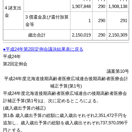
1,907,848
290
1,908,138
4 諸支出
金
3 償還金及び還付加算
1
290
291
金等
歳出合計
2,150,019
290
2,150,309
●平成24年第2回定例会議決結果表に戻る
平成24年
第2回定例会
議案第10号
平成24年度北海道後期高齢者医療広域連合後期高齢者医療会計
補正予算(第1号)
平成24年度北海道後期高齢者医療広域連合の後期高齢者医療会
計補正予算(第1号)は、次に定めるところによる。
(歳入歳出予算の補正)
第1条 歳入歳出予算の総額に歳入歳出それぞれ2,351,472千円を
追加し、歳入歳出予算の総額を歳入歳出それぞれ737,970,096千
円とする。