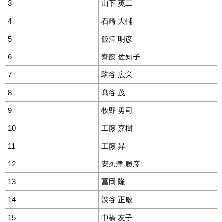
3
山下 英二
4
石崎 大輔
5
飯澤 明彦
6
齊藤 佐知子
7
駒谷 広栄
8
髙谷 茂
9
牧野 勇司
10
工藤 嘉樹
11
工藤 昇
12
安久津 勝彦
13
冨岡 隆
14
渋谷 正敏
15
中橋 友子