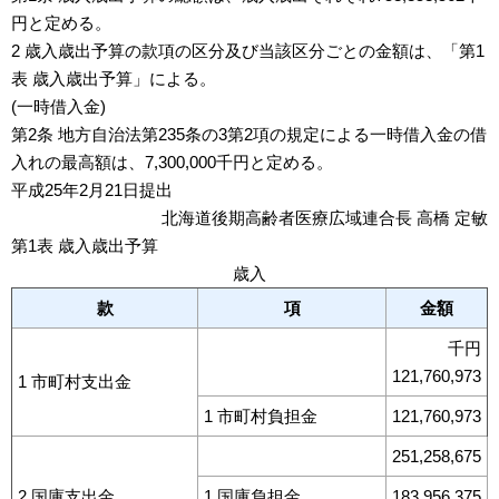
円と定める。
2 歳入歳出予算の款項の区分及び当該区分ごとの金額は、「第1
表 歳入歳出予算」による。
(一時借入金)
第2条 地方自治法第235条の3第2項の規定による一時借入金の借
入れの最高額は、7,300,000千円と定める。
平成25年2月21日提出
北海道後期高齢者医療広域連合長 高橋 定敏
第1表 歳入歳出予算
歳入
款
項
金額
千円
121,760,973
1 市町村支出金
1 市町村負担金
121,760,973
251,258,675
2 国庫支出金
1 国庫負担金
183,956,375