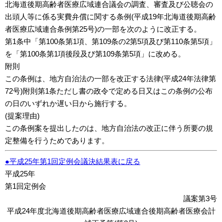
北海道後期高齢者医療広域連合議会の調査、審査及び公聴会の
出頭人等に係る実費弁償に関する条例(平成19年北海道後期高齢
者医療広域連合条例第25号)の一部を次のように改正する。
第1条中「第100条第1項、第109条の2第5項及び第110条第5項」
を「第100条第1項後段及び第109条第5項」に改める。
附則
この条例は、地方自治法の一部を改正する法律(平成24年法律第
72号)附則第1条ただし書の政令で定める日又はこの条例の公布
の日のいずれか遅い日から施行する。
(提案理由)
この条例案を提出したのは、地方自治法の改正に伴う所要の規
定整備を行うためであります。
●平成25年第1回定例会議決結果表に戻る
平成25年
第1回定例会
議案第3号
平成24年度北海道後期高齢者医療広域連合後期高齢者医療会計