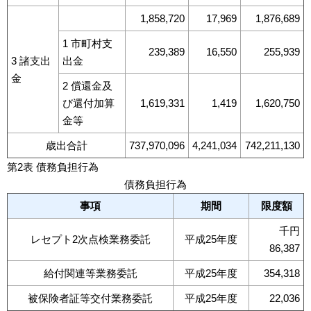
1,858,720
17,969
1,876,689
1 市町村支
239,389
16,550
255,939
3 諸支出
出金
金
2 償還金及
び還付加算
1,619,331
1,419
1,620,750
金等
歳出合計
737,970,096
4,241,034
742,211,130
第2表 債務負担行為
債務負担行為
事項
期間
限度額
千円
レセプト2次点検業務委託
平成25年度
86,387
給付関連等業務委託
平成25年度
354,318
被保険者証等交付業務委託
平成25年度
22,036