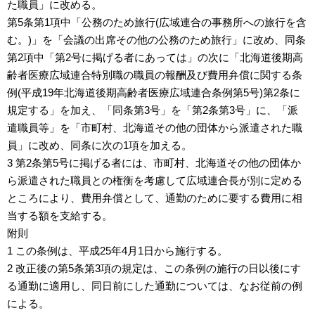
た職員」に改める。
第5条第1項中「公務のため旅行(広域連合の事務所への旅行を含
む。)」を「会議の出席その他の公務のため旅行」に改め、同条
第2項中「第2号に掲げる者にあっては」の次に「北海道後期高
齢者医療広域連合特別職の職員の報酬及び費用弁償に関する条
例(平成19年北海道後期高齢者医療広域連合条例第5号)第2条に
規定する」を加え、「同条第3号」を「第2条第3号」に、「派
遣職員等」を「市町村、北海道その他の団体から派遣された職
員」に改め、同条に次の1項を加える。
3 第2条第5号に掲げる者には、市町村、北海道その他の団体か
ら派遣された職員との権衡を考慮して広域連合長が別に定める
ところにより、費用弁償として、通勤のために要する費用に相
当する額を支給する。
附則
1 この条例は、平成25年4月1日から施行する。
2 改正後の第5条第3項の規定は、この条例の施行の日以後にす
る通勤に適用し、同日前にした通勤については、なお従前の例
による。