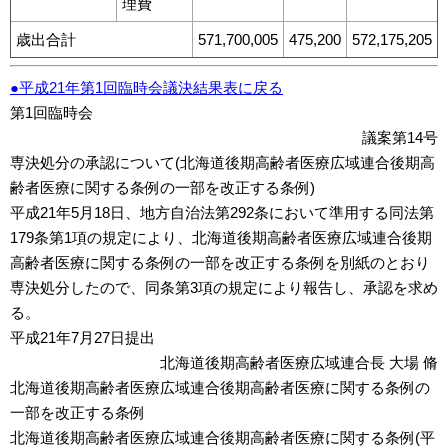
理費
歳出合計
571,700,005
475,200
572,175,205
●平成21年第1回臨時会議決結果表に戻る
第1回臨時会
議案第14号
専決処分の承認について(北海道後期高齢者医療広域連合後期高
齢者医療に関する条例の一部を改正する条例)
平成21年5月18日、地方自治法第292条において準用する同法第
179条第1項の規定により、北海道後期高齢者医療広域連合後期
高齢者医療に関する条例の一部を改正する条例を別紙のとおり
専決処分したので、同条第3項の規定により報告し、承認を求め
る。
平成21年7月27日提出
北海道後期高齢者医療広域連合長 大場 脩
北海道後期高齢者医療広域連合後期高齢者医療に関する条例の
一部を改正する条例
北海道後期高齢者医療広域連合後期高齢者医療に関する条例(平