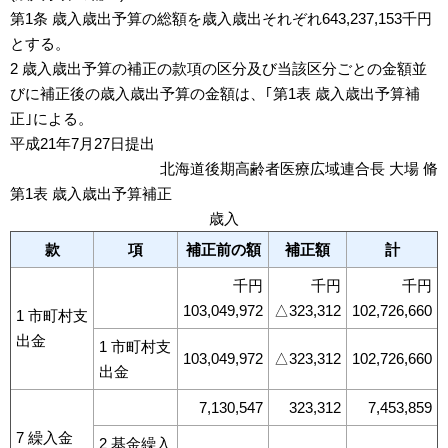
第1条 歳入歳出予算の総額を歳入歳出それぞれ643,237,153千円
とする。
2 歳入歳出予算の補正の款項の区分及び当該区分ごとの金額並
びに補正後の歳入歳出予算の金額は、｢第1表 歳入歳出予算補
正｣による。
平成21年7月27日提出
北海道後期高齢者医療広域連合長 大場 脩
第1表 歳入歳出予算補正
歳入
款
項
補正前の額
補正額
計
千円
千円
千円
103,049,972
△323,312
102,726,660
1 市町村支
出金
1 市町村支
103,049,972
△323,312
102,726,660
出金
7,130,547
323,312
7,453,859
7 繰入金
2 基金繰入