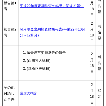
報告第1
月
平成22年度定期監査の結果に関する報告
告
号
18
済
日
2
報
報告第2
例月現金出納検査結果報告(平成22年10月
月
告
号
分～12月分)
18
済
日
議会運営委員選任の報告
2
報
月
(西川将人議員)
告
18
(髙橋正夫議員)
済
日
2
その他
月
指
付議し
議席の指定
18
定
た事件
日