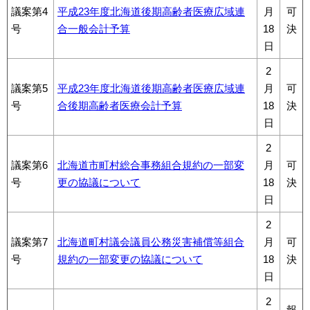
議案第4
平成23年度北海道後期高齢者医療広域連
月
可
号
合一般会計予算
18
決
日
2
議案第5
平成23年度北海道後期高齢者医療広域連
月
可
号
合後期高齢者医療会計予算
18
決
日
2
議案第6
北海道市町村総合事務組合規約の一部変
月
可
号
更の協議について
18
決
日
2
議案第7
北海道町村議会議員公務災害補償等組合
月
可
号
規約の一部変更の協議について
18
決
日
2
報