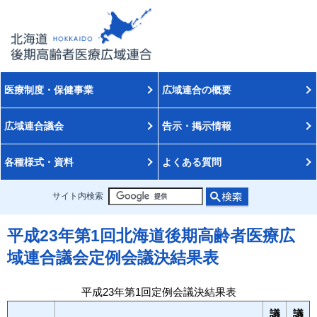
医療制度・保健事業
広域連合の概要
広域連合議会
告示・掲示情報
各種様式・資料
よくある質問
サイト内検索
平成23年第1回北海道後期高齢者医療広
域連合議会定例会議決結果表
平成23年第1回定例会議決結果表
議
議