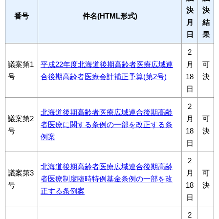
決
決
番号
件名(HTML形式)
月
結
日
果
2
議案第1
平成22年度北海道後期高齢者医療広域連
月
可
号
合後期高齢者医療会計補正予算(第2号)
18
決
日
2
北海道後期高齢者医療広域連合後期高齢
議案第2
月
可
者医療に関する条例の一部を改正する条
号
18
決
例案
日
2
北海道後期高齢者医療広域連合後期高齢
議案第3
月
可
者医療制度臨時特例基金条例の一部を改
号
18
決
正する条例案
日
2