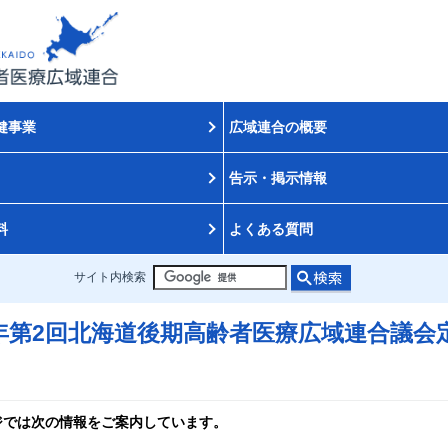
健事業
広域連合の概要
告示・掲示情報
料
よくある質問
サイト内検索
6年第2回北海道後期高齢者医療広域連合議会
ジでは次の情報をご案内しています。