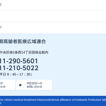
せ
プ
中央区南2条西14丁目国保会館内
日 8：45～17：30）
or citizen medical treatment interjurisdictional affiliation of Hokkaido Prefecture latt
d.