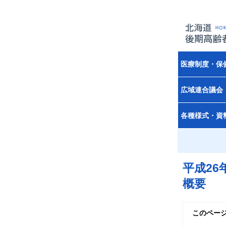
医療制度・保
広域連合議会
各種様式・資
平成2
概要
このペー