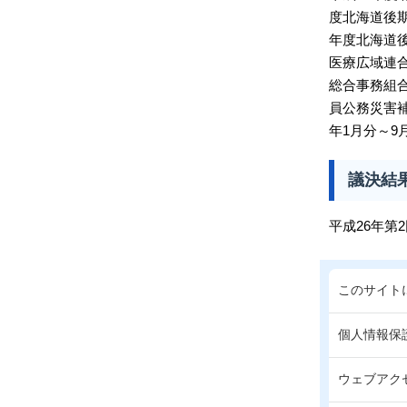
度北海道後
年度北海道後
医療広域連合
総合事務組
員公務災害補
年1月分～9
議決結
平成26年第
このサイト
個人情報保
ウェブアク