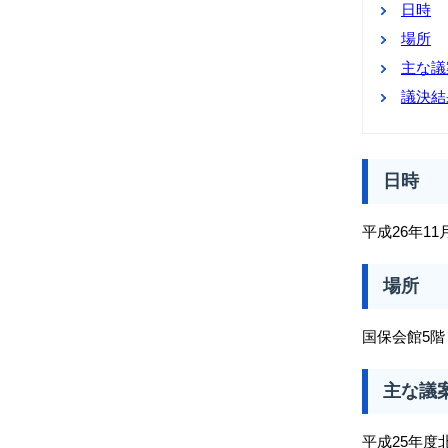
日時
場所
主な議
議決結
日時
平成26年11
場所
国保会館5階
主な議
平成25年