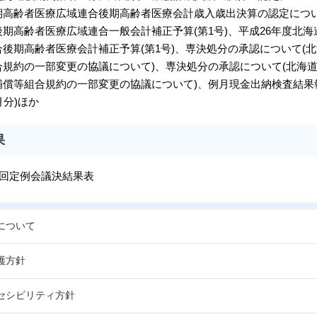
期高齢者医療広域連合後期高齢者医療会計歳入歳出決算の認定につい
期高齢者医療広域連合一般会計補正予算(第1号)、平成26年度北
後期高齢者医療会計補正予算(第1号)、専決処分の承認について(
合規約の一部変更の協議について)、専決処分の承認について(北海
償等組合規約の一部変更の協議について)、例月現金出納検査結果報
月分)ほか
果
2回定例会議決結果表
について
護方針
セシビリティ方針