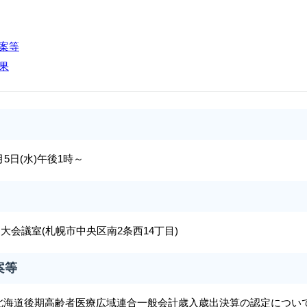
案等
果
月5日(水)午後1時～
 大会議室(札幌市中央区南2条西14丁目)
案等
度北海道後期高齢者医療広域連合一般会計歳入歳出決算の認定について