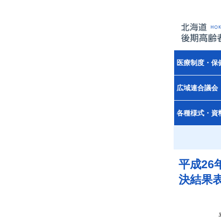
医療制度・保
広域連合議会
各種様式・資
平成2
決結果