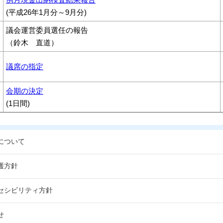
(平成26年1月分～9月分)
議会運営委員選任の報告
（鈴木 直道）
議席の指定
会期の決定
(1日間)
について
護方針
セシビリティ方針
せ