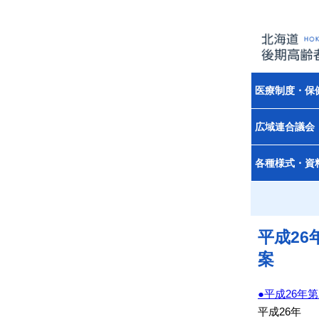
医療制度・保
広域連合議会
各種様式・資
平成2
案
●平成26年
平成26年