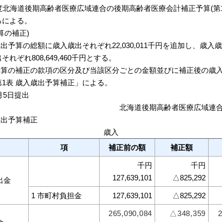
度北海道後期高齢者医療広域連合の後期高齢者医療会計補正予算(第1
ろによる。
算の補正)
歳出予算の総額に歳入歳出それぞれ22,030,011千円を追加し、歳入
れぞれ808,649,460千円とする。
出予算の補正の款項の区分及び当該区分ごとの金額並びに補正後の歳
1表 歳入歳出予算補正」による。
月5日提出
北海道後期高齢者医療広域連合
歳出予算補正
歳入
項
補正前の額
補正額
千円
千円
127,639,101
△825,292
出金
1 市町村負担金
127,639,101
△825,292
265
,090
,084
△348
,359
2