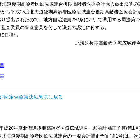
度北海道後期高齢者医療広域連合後期高齢者医療会計歳入歳出決算の
から平成25度北海道後期高齢者医療広域連合後期高齢者医療会計
り提出されたので、地方自治法第292条において準用する同法第23
、監査委員の審査意見を付して議会の認定に付する。
月5日提出
北海道後期高齢者医療広域連合
書
書
年第2回定例会議決結果表に戻る
平成26年度北海道後期高齢者医療広域連合一般会計補正予算(第1号
度北海道後期高齢者医療広域連合の一般会計補正予算(第1号)は、次