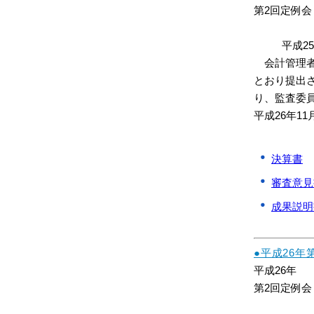
第2回定例会
平成2
会計管理者
とおり提出さ
り、監査委
平成26年11
決算書
審査意見
成果説明
●平成26
平成26年
第2回定例会