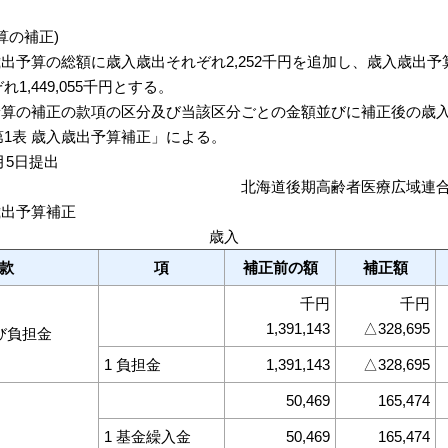
算の補正)
歳出予算の総額に歳入歳出それぞれ2,252千円を追加し、歳入歳出
1,449,055千円とする。
出予算の補正の款項の区分及び当該区分ごとの金額並びに補正後の歳
1表 歳入歳出予算補正」による。
月5日提出
北海道後期高齢者医療広域連合
歳出予算補正
歳入
款
項
補正前の額
補正額
千円
千円
1,391,143
△328,695
び負担金
1 負担金
1,391,143
△328,695
50,469
165,474
1 基金繰入金
50,469
165,474