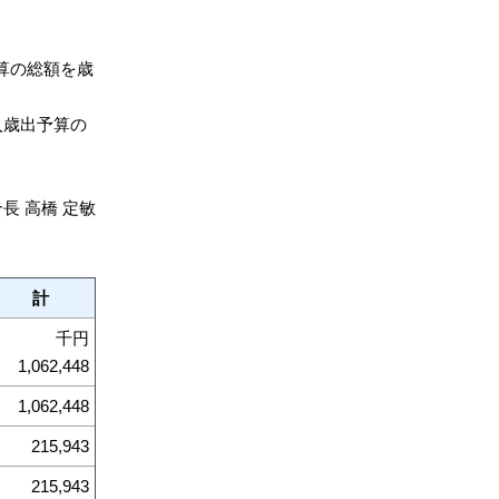
予算の総額を歳
入歳出予算の
長 高橋 定敏
計
千円
1,062,448
1,062,448
215,943
215,943