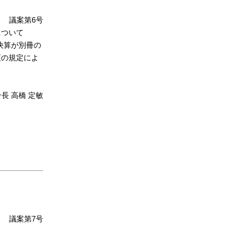
議案第6号
について
決算が別冊の
項の規定によ
長 高橋 定敏
議案第7号