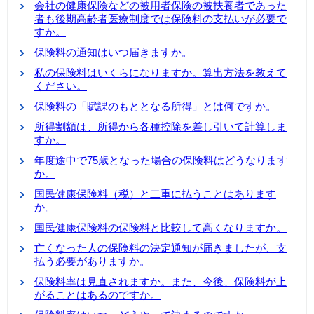
会社の健康保険などの被用者保険の被扶養者であった
者も後期高齢者医療制度では保険料の支払いが必要で
すか。
保険料の通知はいつ届きますか。
私の保険料はいくらになりますか。算出方法を教えて
ください。
保険料の「賦課のもととなる所得」とは何ですか。
所得割額は、所得から各種控除を差し引いて計算しま
すか。
年度途中で75歳となった場合の保険料はどうなります
か。
国民健康保険料（税）と二重に払うことはあります
か。
国民健康保険料の保険料と比較して高くなりますか。
亡くなった人の保険料の決定通知が届きましたが、支
払う必要がありますか。
保険料率は見直されますか。また、今後、保険料が上
がることはあるのですか。