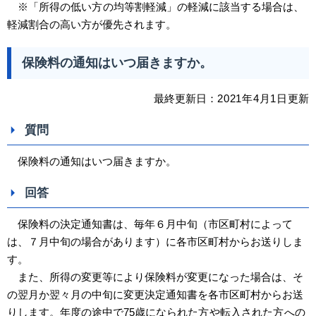
※「所得の低い
方
の均等割軽減」の軽減に該当する場合は、
軽減割合の高い方が優先されます。
保険料の通知はいつ届きますか。
最終更新日：
2021
年4
月1日
更新
質問
保険料の通知はいつ届きますか。
回答
保険料の決定通知書は、毎年６月中旬（市区町村によって
は、７月中旬の場合があります）に各市区町村からお送りしま
す。
また、所得の変更等により保険料が変更になった場合は、そ
の翌月か翌々月の中旬に変更決定通知書を各市区町村からお送
りします。年度の途中で75歳になられた
方
や転入された
方
への