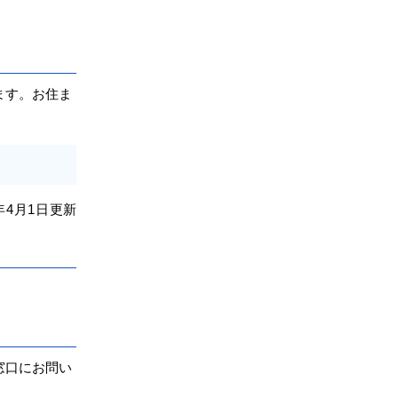
ます。お住ま
年4
月1日
更新
窓口にお問い