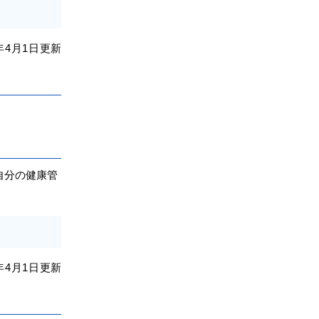
。
年4
月1日
更新
自分の健康管
。
年4
月1日
更新