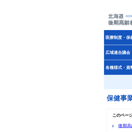
医療制度・保
広域連合議会
各種様式・資
保健事
このペー
後期高