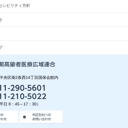
セシビリティ方針
せ
プ
中央区南2条西14丁目国保会館内
日 8：45～17：30）