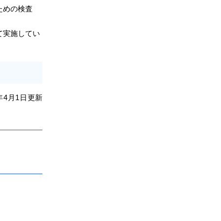
ための検査
て実施してい
年4
月1日
更新