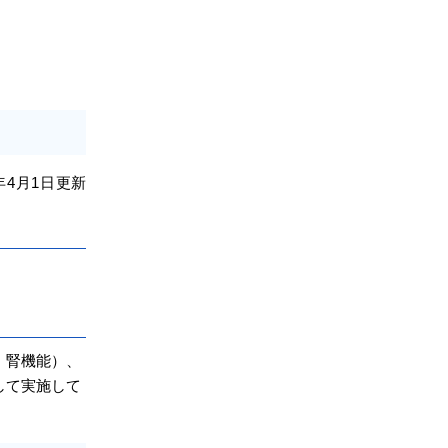
年4
月1日
更新
・腎機能）、
して実施して