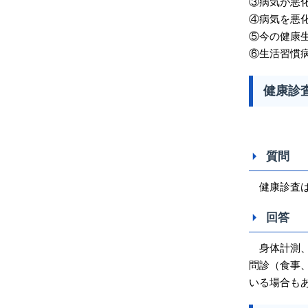
③病気が悪
④病気を悪
⑤今の健康
⑥生活習慣
健康診
質問
健康診査は
回答
身体計測、
問診（食事
いる場合も