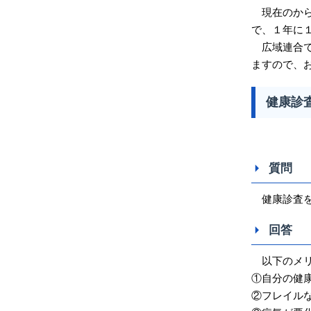
現在のから
で、１年に
広域連合で
ますので、
健康診
質問
健康診査を
回答
以下のメリ
①自分の健
②フレイル