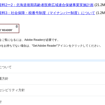
資料2ー2：北海道後期高齢者医療広域連合保健事業実施計画
(21.2M
資料3：社会保障・税番号制度（マイナンバー制度）について
(1.2M
をご覧になるには、Adobe Readerが必要です。
aderをお持ちでない場合は、"Get Adobe Reader"アイコンをクリックしてください。
について
護方針
セシビリティ方針
せ