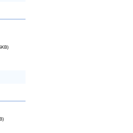
5KB)
B)