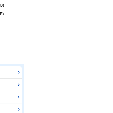
B)
B)