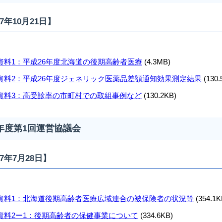
7年10月21日】
資料1：平成26年度北海道の後期高齢者医療
(4.3MB)
資料2：平成26年度ジェネリック医薬品差額通知効果測定結果
(130.
資料3：高受診率の市町村での取組事例など
(130.2KB)
7年度第1回運営協議会
7年7月28日】
資料1：北海道後期高齢者医療広域連合の被保険者の状況等
(354.1K
資料2ー1：後期高齢者の保健事業について
(334.6KB)