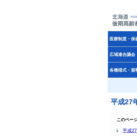
医療制度・保
広域連合議会
各種様式・資
平成2
このペー
平成2