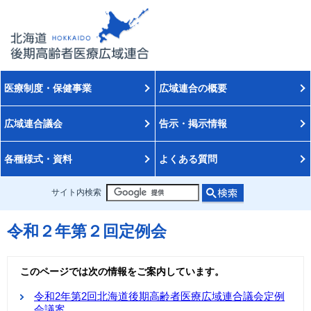
医療制度・保健事業
広域連合の概要
広域連合議会
告示・掲示情報
各種様式・資料
よくある質問
サイト内検索
令和２年第２回定例会
このページでは次の情報をご案内しています。
令和2年第2回北海道後期高齢者医療広域連合議会定例
会議案