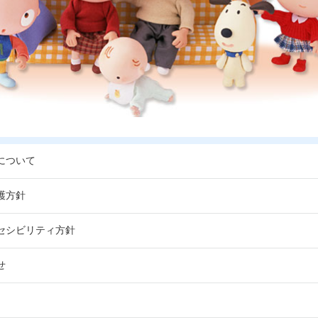
について
護方針
セシビリティ方針
せ