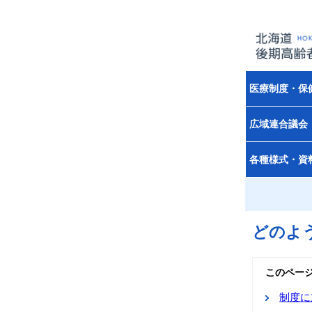
医療制度・保
広域連合議会
各種様式・資
どのよ
このペー
制度に