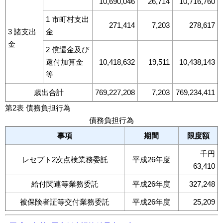
10,690,046
26,714
10,716,760
1 市町村支出
271,414
7,203
278,617
3 諸支出
金
金
2 償還金及び
還付加算金
10,418,632
19,511
10,438,143
等
歳出合計
769,227,208
7,203
769,234,411
第2表 債務負担行為
債務負担行為
事項
期間
限度額
千円
レセプト2次点検業務委託
平成26年度
63,410
給付関連等業務委託
平成26年度
327,248
被保険者証等交付業務委託
平成26年度
25,209