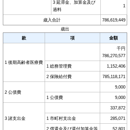
3 延滞金、加算金及び
1
過料
歳入合計
786,619,449
歳出
款
項
金額
千円
786,270,577
1 後期高齢者医療費
1 総務管理費
1,152,406
2 保険給付費
785,118,171
9,000
2 公債費
1 公債費
9,000
337,872
3 諸支出金
1 市町村支出金
285,071
2 償還金及び還付加算金等
52,801