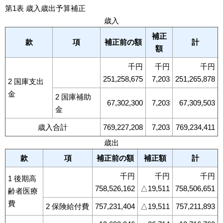
第1表 歳入歳出予算補正
歳入
補正
款
項
補正前の額
計
額
千円
千円
千円
251,258,675
7,203
251,265,878
2 国庫支出
金
2 国庫補助
67,302,300
7,203
67,309,503
金
歳入合計
769,227,208
7,203
769,234,411
歳出
款
項
補正前の額
補正額
計
千円
千円
千円
1 後期高
758,526,162
△19,511
758,506,651
齢者医療
費
2 保険給付費
757,231,404
△19,511
757,211,893