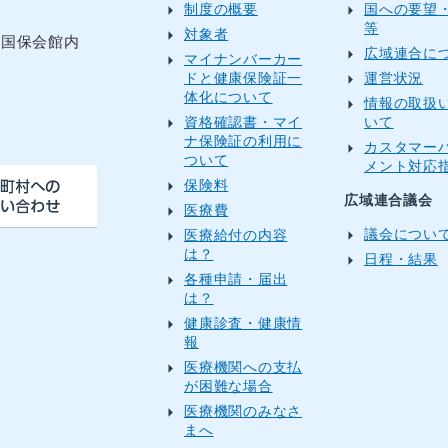
制度の概要
国への要望
等
対象者
目国保会館内
広域連合に
マイナンバーカー
ドと健康保険証一
運営状況
体化について
情報の取扱
資格確認書・マイ
いて
）
ナ保険証の利用に
カスタマー
ついて
メント対応
保険料
広域連合議会
医療費
議会につい
医療給付の内容
は？
日程・結果
各種申請・届出
は？
健康診査・健康情
報
医療機関への支払
が困難な場合
医療機関のみなさ
まへ