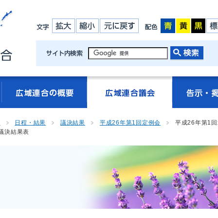
会
日程・結果
議決結果
平成26年第1回定例会
平成26年第1
議決結果表