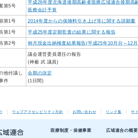
平成26年度北海道後期高齢者医療広域連合後期高
案第5号
医療会計予算
願第1号
2014年度からの保険料引き上げ等に関する請願書
告第1号
平成25年度定期監査の結果に関する報告
告第2号
例月現金出納検査結果報告(平成25年10月分～12月
議会運営委員選任の報告
(神薮 武 議員)
の他付議し
会期の決定
事件
(1日間)
針
ウェブアクセシビリティ方針
お問い合わせ
リンク集
サ
医療制度・保健事業
広域連合の概要