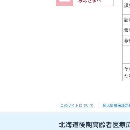
議
請
報
報
そ
た
このサイトについて
個人情報保護方