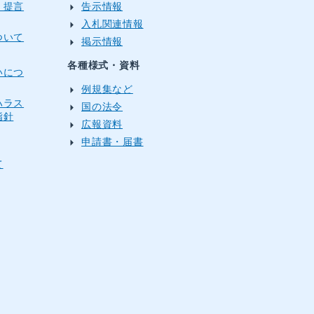
・提言
告示情報
入札関連情報
ついて
掲示情報
各種様式・資料
いにつ
例規集など
ハラス
国の法令
指針
広報資料
申請書・届書
て