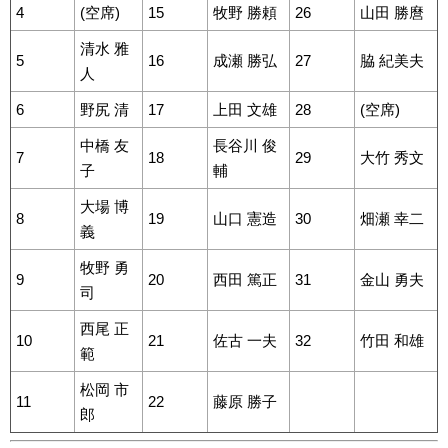
4
(空席)
15
牧野 勝頼
26
山田 勝麿
清水 雅
5
16
成瀬 勝弘
27
脇 紀美夫
人
6
野尻 清
17
上田 文雄
28
(空席)
中橋 友
長谷川 俊
7
18
29
大竹 秀文
子
輔
大場 博
8
19
山口 憲造
30
畑瀬 幸二
義
牧野 勇
9
20
西田 篤正
31
金山 勇夫
司
西尾 正
10
21
佐古 一夫
32
竹田 和雄
範
松岡 市
11
22
藤原 勝子
郎