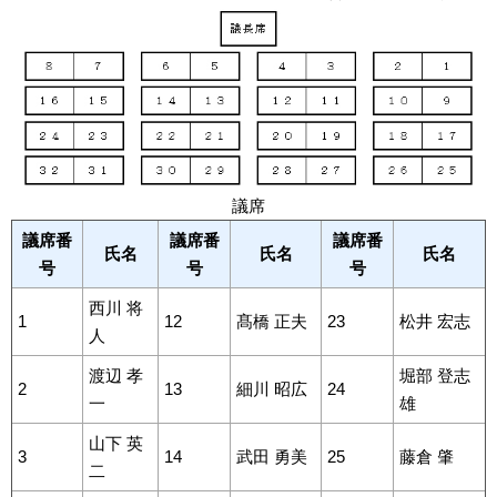
議席
議席番
議席番
議席番
氏名
氏名
氏名
号
号
号
西川 将
1
12
髙橋 正夫
23
松井 宏志
人
渡辺 孝
堀部 登志
2
13
細川 昭広
24
一
雄
山下 英
3
14
武田 勇美
25
藤倉 肇
二