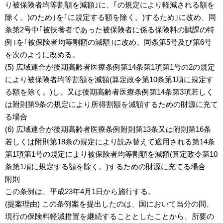
り被保険者均等割額を減額｣に、｢の規定により軽減される額を
除く。)のため｣を｢に規定する額を除く。)するため｣に改め、同
条第2号中｢被扶養者であった被保険者に係る保険料の賦課の特
例｣を｢被保険者均等割額の減額｣に改め、同条第5号及び第6号
を次のように改める。
(5) 広域連合が後期高齢者医療条例第14条第1項第1号の2の規定
により被保険者均等割額を減額(算定政令第10条第1項に規定す
る額を除く。)し、又は後期高齢者医療条例第14条第3項若しく
は附則第9条の規定により所得割額を減額するための財源に充て
る場合
(6) 広域連合が後期高齢者医療条例附則第13条又は附則第16条
若しくは附則第18条の規定により読み替えて適用される第14条
第1項第1号の規定により被保険者均等割額を減額(算定政令第10
条第1項に規定する額を除く。)するための財源に充てる場合
附則
この条例は、平成23年4月1日から施行する。
(提案理由) この条例案を提出したのは、国において当分の間、
現行の保険料軽減措置を継続することとしたことから、所要の