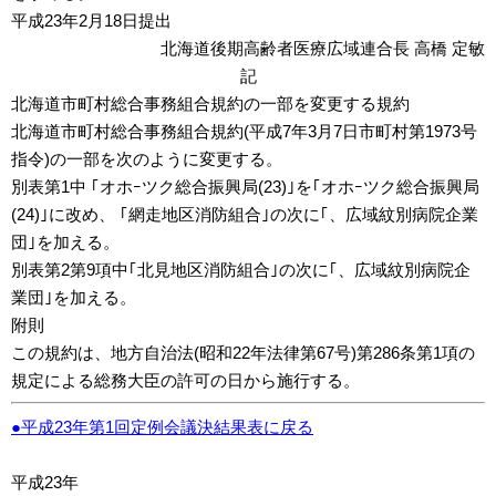
平成23年2月18日提出
北海道後期高齢者医療広域連合長 高橋 定敏
記
北海道市町村総合事務組合規約の一部を変更する規約
北海道市町村総合事務組合規約(平成7年3月7日市町村第1973号
指令)の一部を次のように変更する。
別表第1中 ｢オホｰツク総合振興局(23)｣を｢オホｰツク総合振興局
(24)｣に改め、 ｢網走地区消防組合｣の次に｢、広域紋別病院企業
団｣を加える。
別表第2第9項中｢北見地区消防組合｣の次に｢、広域紋別病院企
業団｣を加える。
附則
この規約は、地方自治法(昭和22年法律第67号)第286条第1項の
規定による総務大臣の許可の日から施行する。
●平成23年第1回定例会議決結果表に戻る
平成23年