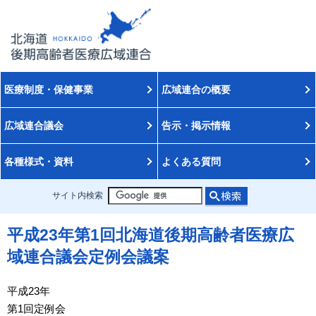
医療制度・保健事業
広域連合の概要
広域連合議会
告示・掲示情報
各種様式・資料
よくある質問
サイト内検索
平成23年第1回北海道後期高齢者医療広
域連合議会定例会議案
平成23年
第1回定例会