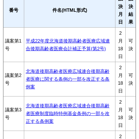
決
決
番号
件名(HTML形式)
月
結
日
果
2
議案第1
平成22年度北海道後期高齢者医療広域連
月
可
号
合後期高齢者医療会計補正予算(第2号)
18
決
日
2
北海道後期高齢者医療広域連合後期高齢
議案第2
月
可
者医療に関する条例の一部を改正する条
号
18
決
例案
日
2
北海道後期高齢者医療広域連合後期高齢
議案第3
月
可
者医療制度臨時特例基金条例の一部を改
号
18
決
正する条例案
日
2