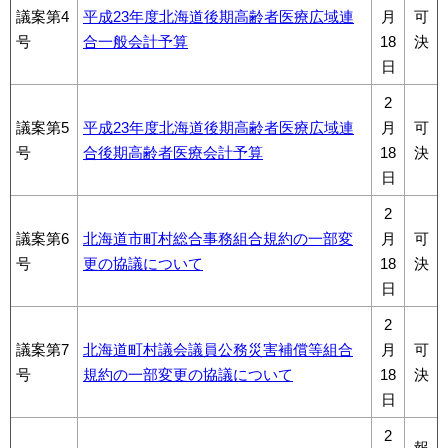
議案第4
平成23年度北海道後期高齢者医療広域連
月
可
号
合一般会計予算
18
決
日
2
議案第5
平成23年度北海道後期高齢者医療広域連
月
可
号
合後期高齢者医療会計予算
18
決
日
2
議案第6
北海道市町村総合事務組合規約の一部変
月
可
号
更の協議について
18
決
日
2
議案第7
北海道町村議会議員公務災害補償等組合
月
可
号
規約の一部変更の協議について
18
決
日
2
報