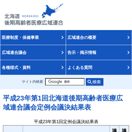
医療制度・保健事業
広域連合の概要
広域連合議会
告示・掲示情報
各種様式・資料
よくある質問
サイト内検索
平成23年第1回北海道後期高齢者医療広
域連合議会定例会議決結果表
平成23年第1回定例会議決結果表
議
議