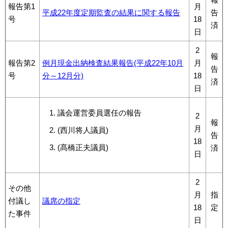
報告第1
月
平成22年度定期監査の結果に関する報告
告
号
18
済
日
2
報
報告第2
例月現金出納検査結果報告(平成22年10月
月
告
号
分～12月分)
18
済
日
議会運営委員選任の報告
2
報
月
(西川将人議員)
告
18
(髙橋正夫議員)
済
日
2
その他
月
指
付議し
議席の指定
18
定
た事件
日