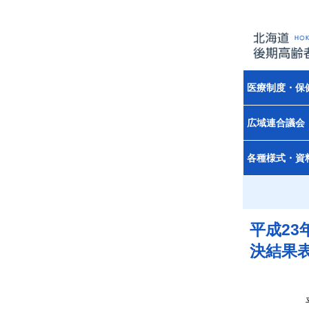
医療制度・保
広域連合議会
各種様式・資
平成2
決結果