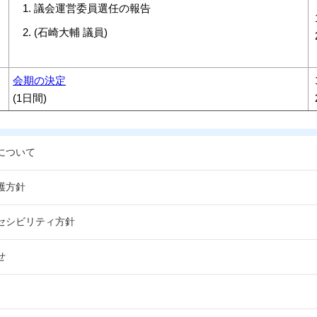
議会運営委員選任の報告
(石崎大輔 議員)
会期の決定
(1日間)
について
護方針
セシビリティ方針
せ