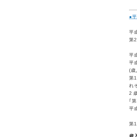
●
平成
第
平
平
(
第
れぞ
2
｢
平成
第
歳