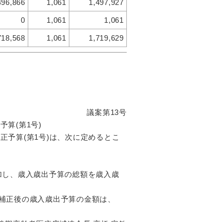
496,866
1,061
1,497,927
0
1,061
1,061
718,568
1,061
1,719,629
議案第13号
算(第1号)
正予算(第1号)は、次に定めるとこ
を追加し、歳入歳出予算の総額を歳入歳
に補正後の歳入歳出予算の金額は、