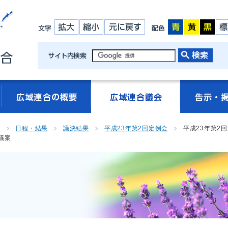
会
日程・結果
議決結果
平成23年第2回定例会
平成23年第2
議案