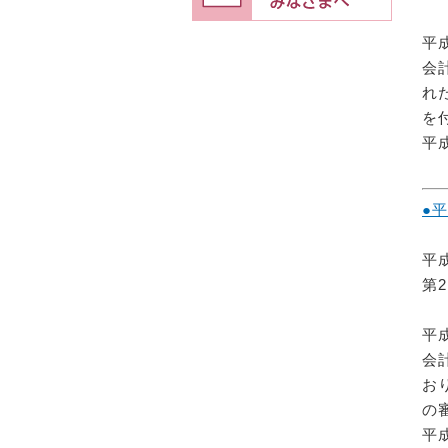
平
会
れ
を
平成
●
平成
第
平
会
お
の
平成