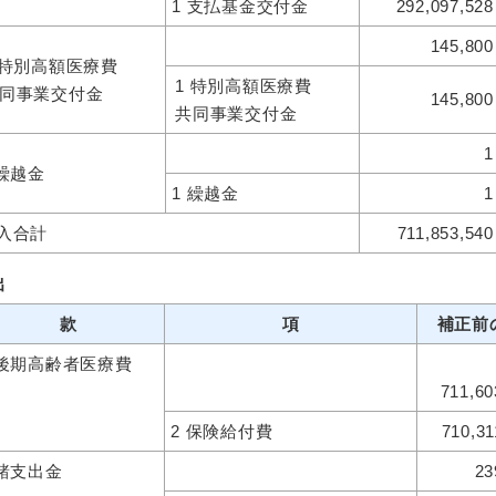
1 支払基金交付金
292,097,528
145,800
 特別高額医療費
1 特別高額医療費
同事業交付金
145,800
共同事業交付金
1
 繰越金
1 繰越金
1
入合計
711,853,540
出
款
項
補正前
 後期高齢者医療費
711,60
2 保険給付費
710,31
 諸支出金
23