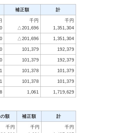
補正額
計
円
千円
千円
00
△201,696
1,351,304
00
△201,696
1,351,304
0
101,379
192,379
0
101,379
192,379
1
101,378
101,379
1
101,378
101,379
68
1,061
1,719,629
前の額
補正額
計
千円
千円
千円