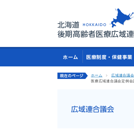
ホーム
広域連合議
医療広域連合議会定例会