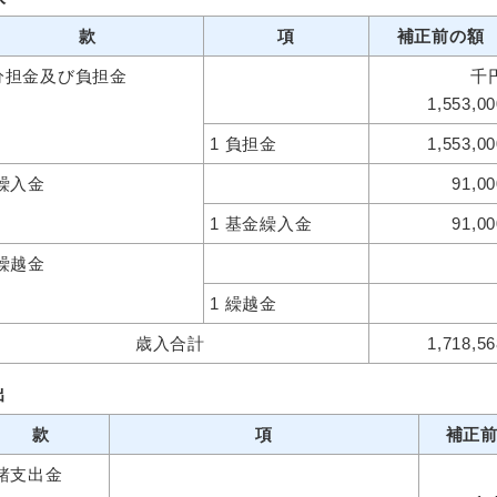
款
項
補正前の額
分担金及び負担金
千
1,553,0
1 負担金
1,553,0
 繰入金
91,00
1 基金繰入金
91,00
 繰越金
1 繰越金
歳入合計
1,718,5
出
款
項
補正
 諸支出金