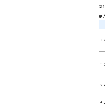
第
歳
1
2
3
4