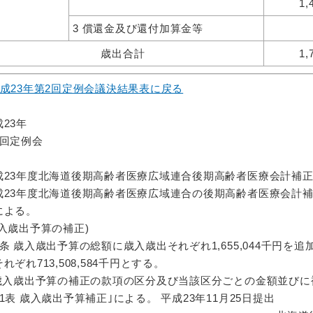
1,
3 償還金及び還付加算金等
歳出合計
1,
平成23年第2回定例会議決結果表に戻る
23年
2回定例会
成23年度北海道後期高齢者医療広域連合後期高齢者医療会計補正予
成23年度北海道後期高齢者医療広域連合の後期高齢者医療会計補
による。
歳入歳出予算の補正)
1条 歳入歳出予算の総額に歳入歳出それぞれ1,655,044千円
れぞれ713,508,584千円とする。
 歳入歳出予算の補正の款項の区分及び当該区分ごとの金額並び
第1表 歳入歳出予算補正｣による。 平成23年11月25日提出