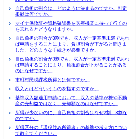
自己負担の割合は、どのように決まるのですか。判定
根拠は何ですか。
マイナ保険証や資格確認書を医療機関に持って行くの
を忘れるとどうなりますか。
自己負担の割合が3割でも、収入が一定基準未満であれ
ば申請をすることにより、負担割合が下がると聞きま
した。どのような手続きが必要ですか。
自己負担の割合が3割でも、収入が一定基準未満であれ
ば申請することにより、負担割合が下がることがある
のはなぜですか。
市町村民税課税所得とは何ですか。
収入とはどういうものを指すのですか。
基準収入額適用申請において、収入の基準が株や不動
産の売却益ではなく、売却額なのはなぜですか。
所得が少ないのに、自己負担の割合はなぜ2割、3割な
のですか。
所得区分の「現役並み所得者」の基準や考え方につい
て教えてください。