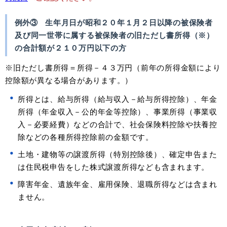
例外③
生年月日が昭和２０年１月２日以降の被保険者
及び同一世帯に属する被保険者の旧ただし書所得（※）
の合計額が２１０万円以下の方
※旧ただし書所得＝所得－４３万円（前年の所得金額により
控除額が異なる場合があります。）
所得とは、給与所得（給与収入－給与所得控除）、年金
所得（年金収入－公的年金等控除）、事業所得（事業収
入－必要経費）などの合計で、社会保険料控除や扶養控
除などの各種所得控除前の金額です。
土地・建物等の譲渡所得（特別控除後）、確定申告また
は住民税申告をした株式譲渡所得なども含まれます。
障害年金、遺族年金、雇用保険、退職所得などは含まれ
ません。