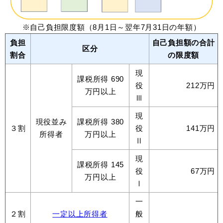
※自己負担限度額（8月1日～翌年7月31日の年額）
負担
自己負担額の合計
区分
割合
の限度額
現
課税所得 690
役
212万円
万円以上
Ⅲ
現
現役並み
課税所得 380
３割
役
141万円
所得者
万円以上
Ⅱ
現
課税所得 145
役
67万円
万円以上
Ⅰ
一
２割
一定以上所得者
般