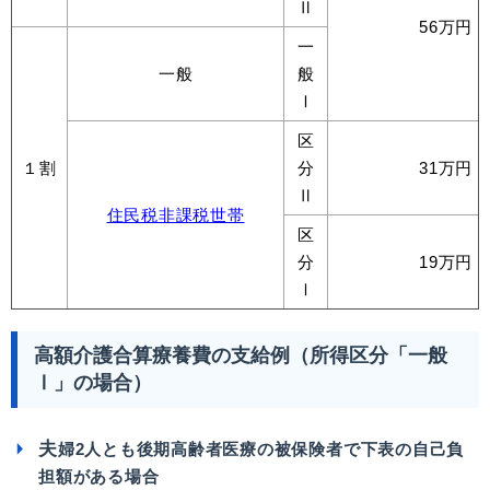
Ⅱ
56万円
一
一般
般
Ⅰ
区
１割
分
31万円
Ⅱ
住民税非課税世帯
区
分
19万円
Ⅰ
高額介護合算療養費の支給例（所得区分「一般
Ⅰ」の場合）
夫
婦2人とも後期高齢者医療
の被保険者で下
表の自己負
担額がある場合