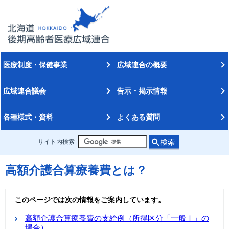
医療制度・保健事業
広域連合の概要
広域連合議会
告示・掲示情報
各種様式・資料
よくある質問
サイト内検索
高額介護合算療養費とは？
このページでは次の情報をご案内しています。
高額介護合算療養費の支給例（所得区分「一般Ⅰ」の
場合）