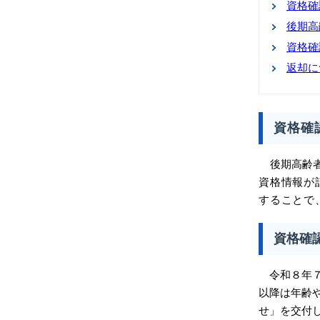
資格確
後期高
資格確
返却に
資格確
後期高齢
資格情報が
することで
資格確
​ 令和８
以降は年齢
せ」を交付