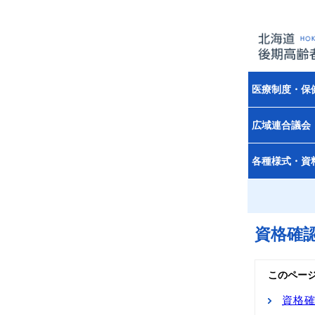
医療制度・保
広域連合議会
各種様式・資
資格確
このペー
資格