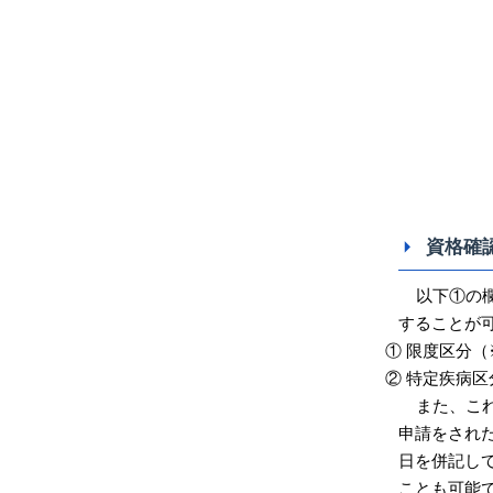
資格確
以下①の
することが
① 限度区分（
② 特定疾病区
また、こ
申請をされ
日を併記し
ことも可能