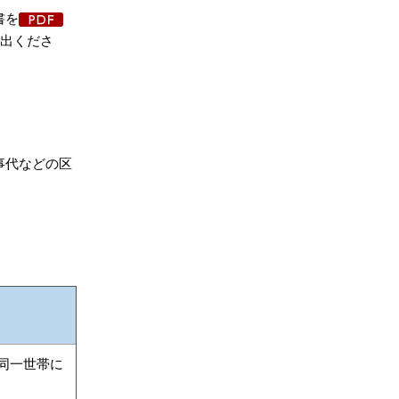
書を
提出くださ
事代などの区
、同一世帯に