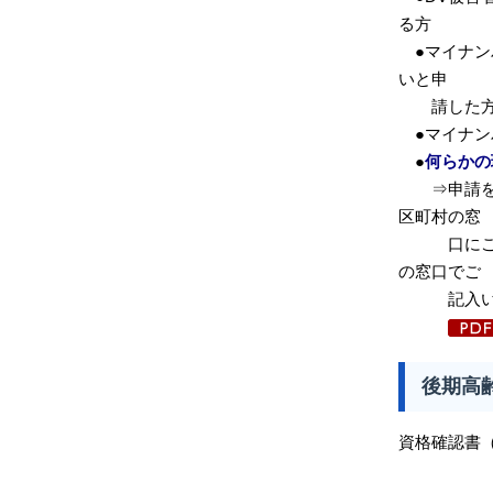
る方
●マイナン
いと申
請した
●マイナン
●
何らかの
⇒申請を
区町村の窓
口にご提
の窓口で
記入いただ
後期高
資格確認書