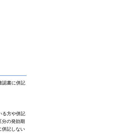
確認書に併記
いる方や併記
区分の発効期
に併記しない