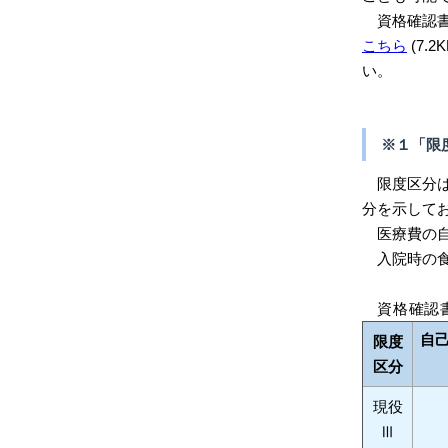
資格確認書
こちら
(7
い。
※１「限
限度区分は
分を示して
医療費の自
入院時の食
資格確認
自
限度
区分
現役
Ⅲ