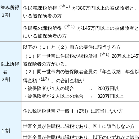
（注
1）
役並み所得
住民税課税所得
が380万円以上の被保険者と
３割
いる被保険者の方
（注
1）
住民税の課税所得
が145万円以上の被保険者
にいる被保険者の方
以下の（１）と（２）両方の要件に該当する方
（注1）
（１）同一世帯に住民税の課税所得
28万以上14
定以上所得
被保険者の方がいる。
者
（２）同一世帯内の被保険者全員の「年金収納＋年金
２割
（注2）
得金額
」の合計金額が
・被保険者が１人の場合 → 200万円以上
・被保険者が２人以上の場合 → 320万円以上
住民税課税世帯で一般Ⅱ（2割）に該当しない方
世帯全員が住民税非課税であり、区Ⅰに該当しない方
１割
世帯全員が住民税非課税であり、以下のいずれかに該