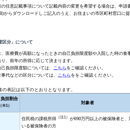
の任意記載事項について記載内容の変更を希望する場合は、申請
.2KB)からダウンロードしご記入のうえ、お住まいの市区町村窓口に
度区分」について
、医療費が高額になったときの自己負担限度額や入院した時の食
おり、前年の所得に応じて決まります。
己負担限度額については、
こちら
をご確認ください。
事代などの区分については、
こちら
を
をご確認ください。
書の表記は以下のとおりとなります。
己負担割合
対象者
（※1）
（注1）
住民税の課税所得
が690万円以上の被保険者と
いる被保険者の方