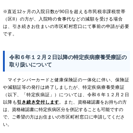
※
直近12ヶ月の入院日数が90日を超える市民税非課税世帯
（区II）の方が、入院時の食事代などの
減額を受け
る場合
は、引き続きお住まいの市区町村窓口にて事前の申請が必要
です。
令和６年１２月２日以降の特定疾病療養受療証の
取り扱いについて
マイナンバーカードと健康保険証の一体化に伴い、保険証
や減額証等の発行は終了しましたが、特定疾病療養受療証
（以下、「特定疾病証」）については、令和６年１２月２日
以降も
引き続き交付します
。また、
資格確認書をお持ちの方
は、資格確認書に特定疾病区分を併記することも可能ですの
で、ご希望の方はお住まいの
市区町村窓口
に申請してくださ
い。