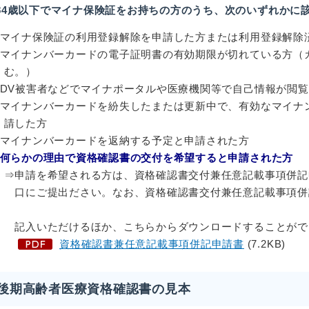
84歳以下でマイナ保険証をお持ちの方のうち、次のいずれかに
マイナ保険証の利用登録解除を申請した方または利用登録解除
マイナンバーカードの電子証明書の有効期限が切れている方
む。）
DV被害者などでマイナポータルや医療機関等で自己情報が閲覧
マイナンバーカードを紛失したまたは更新中で、有効なマイナ
した方
マイナンバーカードを返納する予定と申請された方
何らかの理由で資格確認書の交付を希望すると申請された方
申請を希望される方は、
資格確認書交付兼任意記載事項併記
にご提出ださい。なお、
資格確認書交付兼任意記載事項併
ご
入いただけるほか、こちらからダウンロードすることがで
資格確認書兼任意記載事項併記申請書
(7.2KB)
後期高齢者医療資格確認書の見本