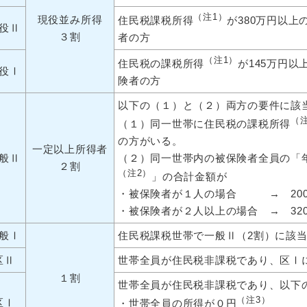
（注
1）
現役並み所得
住民税課税所得
が380万円以
役Ⅱ
３割
者の方
（注
1）
住民税の課税所得
が145万円
役Ⅰ
険者の方
以下の（１）と（２）両方の要件に該
（
（１）同一世帯に住民税の課税所得
の方がいる。
一定以上所得者
般Ⅱ
（２）同一世帯内の被保険者全員の「
２割
（注2）
」の合計金額が
・被保険者が１人の場合 → 20
・被保険者が２人以上の場合 → 32
般Ⅰ
住民税課税世帯で一般Ⅱ（2割）に該
区Ⅱ
世帯全員が住民税非課税であり、区Ⅰ
１割
世帯全員が住民税非課税であり、以下
（注3）
区Ⅰ
・世帯全員の所得が０円