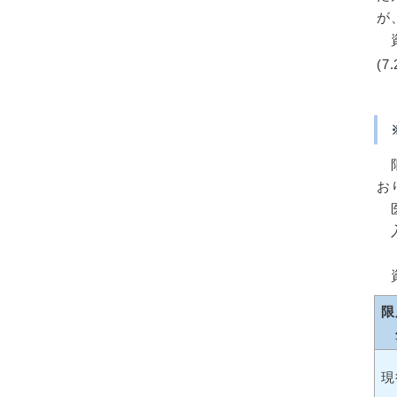
が
資
(
限
お
医
入
限
現