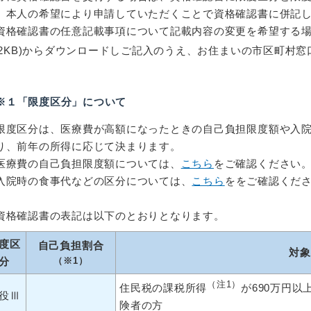
、本人の希望により申請していただくことで資格確認書に併記
格確認書の任意記載事項について記載内容の変更を希望する場
7.2KB)からダウンロードしご記入のうえ、お住まいの市区町村
※１「限度区分」について
度区分は、医療費が高額になったときの自己負担限度額や入院
り、前年の所得に応じて決まります。
療費の自己負担限度額については、
こちら
をご確認ください
院時の食事代などの区分については、
こちら
を
をご確認くだ
資格確認書の表記は以下のとおりとなります。
度区
自己負担割合
対象
分
（※1）
（注1）
住民税の課税所得
が690万円
役Ⅲ
険者の方