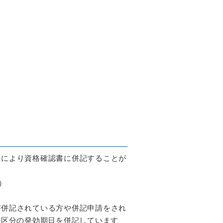
請により資格確認書に併記することが
）
が併記されている方や併記申請をされ
度区分の発効期日を併記しています