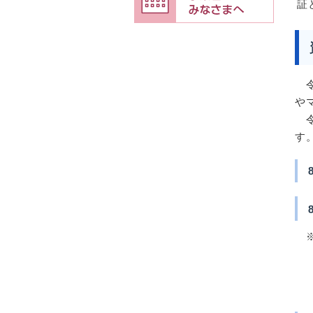
証
​
や
令
す
※
●
●
●