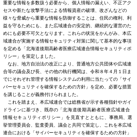
重要な情報を多数扱う必要から、個人情報の漏えい、不正アク
セスや新たな攻撃手法による情報資産の破壊、改ざんなどの
様々な脅威から重要な情報を防御することは、住民の権利、利
益を守るためにも、また広域連合の安定的、継続的な運営のた
めにも必要不可欠となります。これらの状況をかんがみ、本広
域連合が実施する情報セキュリティ対策に関して基本的な事項
を定める「北海道後期高齢者医療広域連合情報セキュリティポ
リシー」を策定しました。
なお、地方自治法の改正により、普通地方公共団体や広域連
合等の議会及び長、その他の執行機関は、令和８年４月１日ま
でにそれぞれ管理する情報システムの利用に当たっての「サイ
バーセキュリティを確保するための方針」を定め、必要な措置
を講じることが義務付けられました。
これを踏まえ、本広域連合では総務省が示す各種指針やガイ
ドラインに基づき、既存の「
北海道後期高齢者医療広域連合
情報セキュリティポリシー」を見直すとともに、
事務局、選
挙管理委員会、監査委員、議会と共同で策定し、これを本広域
連合における「サイバーセキュリティを確保するための方針」