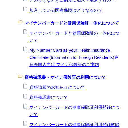
どのようなときに制度に加入・脱退するの？
加入している医療保険はどうなるの？
マイナンバーカードと健康保険証一体化について
マイナンバーカードと健康保険証の一体化につ
いて
My Number Card as your Health Insurance
Certificate (Information for Foreign Residents)在
日外国人向け マイナ保険証のご案内
資格確認書・マイナ保険証の利用について
資格情報のお知らせについて
資格確認書について
マイナンバーカードの健康保険証利用登録につ
いて
マイナンバーカードの健康保険証利用登録解除