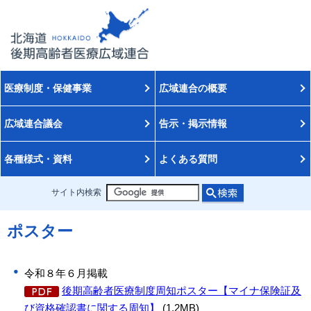
医療制度・保健事業
広域連合の概要
広域連合議会
告示・掲示情報
各種様式・資料
よくある質問
サイト内検索
ポスター
令和８年６月掲載
後期高齢者医療制度周知ポスター【マイナ保険証及
び資格確認書に関する周知】
(1.2MB)