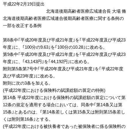
平成22年2月19日提出
北海道後期高齢者医療広域連合長 大場 脩
北海道後期高齢者医療広域連合後期高齢者医療に関する条例の
一部を改正する条例
第8条中｢平成20年度及び平成21年度｣を｢平成22年度及び平成23
年度｣に、｢100分の9.63｣を｢100分の10.28｣に改める。
第9条中｢平成20年度及び平成21年度｣を｢平成22年度及び平成23
年度｣に、｢43,143円｣を｢44,192円｣に改める。
附則第5条第7号中｢平成20年度及び平成21年度｣を｢平成22年度
及び平成23年度｣に改める。
附則に次の3条を加える。
(平成22年度における保険料の賦課総額の算定の特例)
第14条 平成22年度における保険料の賦課総額の算定について第
12条の規定を適用する場合においては、同条中｢第14条又は第
15条｣とあるのは、｢第14条若しくは第15条又は附則第15条若し
くは附則第16条｣とする。
(平成22年度における被扶養者であった被保険者に係る保険料の