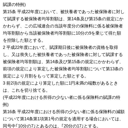
賦課の特例)
第15条 平成22年度において、被扶養者であった被保険者に対し
て賦課する被保険者均等割額は、第14条及び第15条の規定にか
かわらず、この広域連合の当該年度分の保険料に係る被保険者
均等割額から当該被保険者均等割額に10分の9を乗じて得た額
を控除した額とする。
2 平成22年度において、賦課期日後に被保険者の資格を取得
し、又は喪失した被扶養者であった被保険者に対して賦課する
被保険者均等割額は、第14条及び第15条の規定にかかわらず、
前項の規定により算定した被保険者均等割額について第13条の
規定により月割をもって算定した額とする。
3 前2項の規定により算定した額に1円未満の端数があるとき
は、これを切り捨てる。
(平成22年度における所得の少ない者に係る保険料の賦課の特
例)
第16条 平成22年度における所得の少ない者に係る保険料の減額
について第14条第1項第1号の規定を適用する場合においては、
同号中｢10分の7｣とあるのは、｢20分の17｣とする。