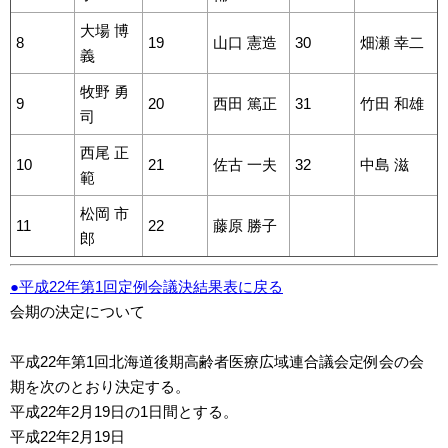
大場 博
8
19
山口 憲造
30
畑瀬 幸二
義
牧野 勇
9
20
西田 篤正
31
竹田 和雄
司
西尾 正
10
21
佐古 一夫
32
中島 滋
範
松岡 市
11
22
藤原 勝子
郎
●平成22年第1回定例会議決結果表に戻る
会期の決定について
平成22年第1回北海道後期高齢者医療広域連合議会定例会の会
期を次のとおり決定する。
平成22年2月19日の1日間とする。
平成22年2月19日