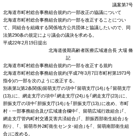
議案第7号
北海道市町村総合事務組合規約の一部改正の協議について
北海道市町村総合事務組合規約の一部を改正することについ
て、同組合を組織する関係地方公共団体と協議したいので、同
法第290条の規定により議会の議決を求める。
平成22年2月19日提出
北海道後期高齢者医療広域連合長 大場 脩
記
北海道市町村総合事務組合規約の一部を改正する規約
北海道市町村総合事務組合規約(平成7年3月7日市町村第1973号
指令)の一部を次のように改正する。
別表第1(第2条関係)留萌支庁の項中｢留萌支庁(14)｣を｢留萌支庁
(13)｣に、網走支庁の項中｢網走支庁(24)｣を｢網走支庁(23)｣に、
胆振支庁の項中｢胆振支庁(14)｣を｢胆振支庁(13)｣に改め、市町
村・一部事務組合及び広域連合欄中｢、留萌広域行政組合｣｢、
網走支庁管内町村交通災害共済組合｣｢、胆振西部衛生組合｣を
削り、｢、留萌市外2町衛生センタｰ組合｣を｢、留萌南部衛生組
合｣に改める。