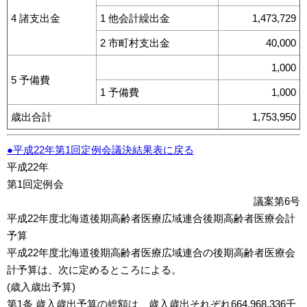
4 諸支出金
1 他会計繰出金
1,473,729
2 市町村支出金
40,000
1,000
5 予備費
1 予備費
1,000
歳出合計
1,753,950
●平成22年第1回定例会議決結果表に戻る
平成22年
第1回定例会
議案第6号
平成22年度北海道後期高齢者医療広域連合後期高齢者医療会計
予算
平成22年度北海道後期高齢者医療広域連合の後期高齢者医療会
計予算は、次に定めるところによる。
(歳入歳出予算)
第1条 歳入歳出予算の総額は、歳入歳出それぞれ664,968,336千