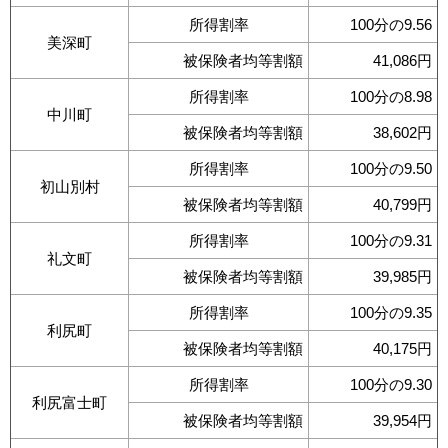
所得割率
100分の9.56
美深町
被保険者均等割額
41,086円
所得割率
100分の8.98
中川町
被保険者均等割額
38,602円
所得割率
100分の9.50
初山別村
被保険者均等割額
40,799円
所得割率
100分の9.31
礼文町
被保険者均等割額
39,985円
所得割率
100分の9.35
利尻町
被保険者均等割額
40,175円
所得割率
100分の9.30
利尻富士町
被保険者均等割額
39,954円