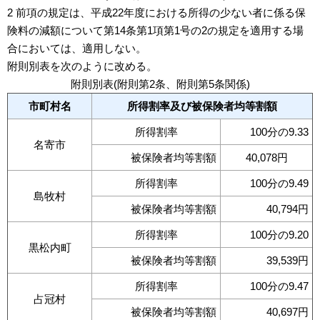
2 前項の規定は、平成22年度における所得の少ない者に係る保
険料の減額について第14条第1項第1号の2の規定を適用する場
合においては、適用しない。
附則別表を次のように改める。
附則別表(附則第2条、附則第5条関係)
市町村名
所得割率及び被保険者均等割額
所得割率
100分の9.33
名寄市
被保険者均等割額
40,078円
所得割率
100分の9.49
島牧村
被保険者均等割額
40,794円
所得割率
100分の9.20
黒松内町
被保険者均等割額
39,539円
所得割率
100分の9.47
占冠村
被保険者均等割額
40,697円