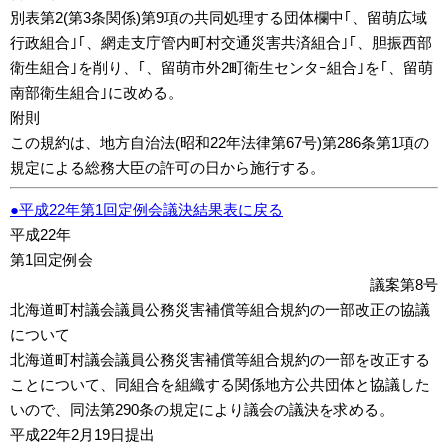
別表第2(第3条関係)第9項の共同処理する団体欄中｢、留萌広域
行政組合｣｢、網走支庁管内町村交通災害共済組合｣｢、胆振西部
衛生組合｣を削り、｢、留萌市外2町衛生センタｰ組合｣を｢、留萌
南部衛生組合｣に改める。
附則
この規約は、地方自治法(昭和22年法律第67号)第286条第1項の
規定による総務大臣の許可の日から施行する。
●平成22年第1回定例会議決結果表に戻る
平成22年
第1回定例会
議案第8号
北海道町村議会議員公務災害補償等組合規約の一部改正の協議
について
北海道町村議会議員公務災害補償等組合規約の一部を改正する
ことについて、同組合を組織する関係地方公共団体と協議した
いので、同法第290条の規定により議会の議決を求める。
平成22年2月19日提出