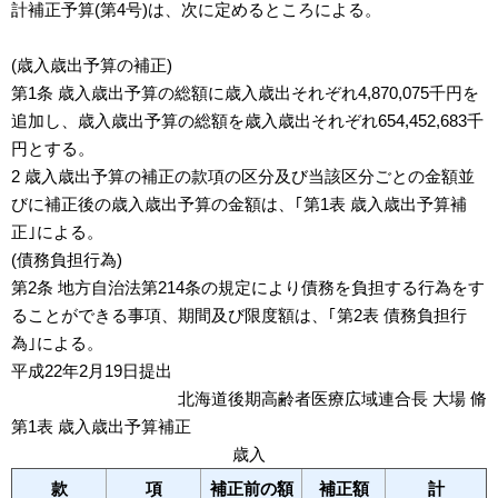
計補正予算(第4号)は、次に定めるところによる。
(歳入歳出予算の補正)
第1条 歳入歳出予算の総額に歳入歳出それぞれ4,870,075千円を
追加し、歳入歳出予算の総額を歳入歳出それぞれ654,452,683千
円とする。
2 歳入歳出予算の補正の款項の区分及び当該区分ごとの金額並
びに補正後の歳入歳出予算の金額は、｢第1表 歳入歳出予算補
正｣による。
(債務負担行為)
第2条 地方自治法第214条の規定により債務を負担する行為をす
ることができる事項、期間及び限度額は、｢第2表 債務負担行
為｣による。
平成22年2月19日提出
北海道後期高齢者医療広域連合長 大場 脩
第1表 歳入歳出予算補正
歳入
款
項
補正前の額
補正額
計