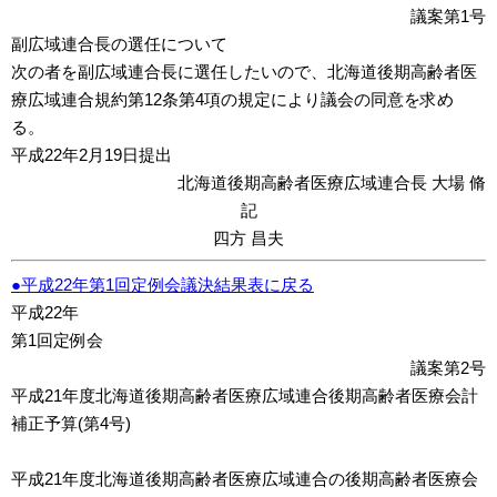
議案第1号
副広域連合長の選任について
次の者を副広域連合長に選任したいので、北海道後期高齢者医
療広域連合規約第12条第4項の規定により議会の同意を求め
る。
平成22年2月19日提出
北海道後期高齢者医療広域連合長 大場 脩
記
四方 昌夫
●平成22年第1回定例会議決結果表に戻る
平成22年
第1回定例会
議案第2号
平成21年度北海道後期高齢者医療広域連合後期高齢者医療会計
補正予算(第4号)
平成21年度北海道後期高齢者医療広域連合の後期高齢者医療会