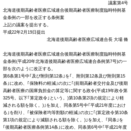
議案第4号
北海道後期高齢者医療広域連合後期高齢者医療制度臨時特例基
金条例の一部を改正する条例案
上記の議案を提出する。
平成22年2月19日提出
北海道後期高齢者医療広域連合長 大場 脩
北海道後期高齢者医療広域連合後期高齢者医療制度臨時特例基
金条例(平成20年北海道後期高齢者医療広域連合条例第7号)の一
部を次のように改正する。
第6条第1号中｢及び附則第12条｣を｢、附則第12条及び附則第15
条｣に改め、｢保険料の軽減｣の次に｢(前期高齢者交付金及び後期
高齢者医療の国庫負担金の算定等に関する政令(平成19年政令第
325号。以下｢算定政令｣という。)第10条第2項の規定により軽
減される額を除く。)｣を加え、同条第5号中｢平成21年度におけ
る｣を削り、｢被保険者均等割額の軽減｣の次に｢(算定政令第10条
第1項の規定により減額される額を除く。)｣を加え、｢同条｣を
｢後期高齢者医療条例第14条｣に改め、同条第6号中｢平成21年度