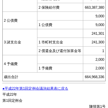
2 保険給付費
663,387,380
9,000
2 公債費
1 公債費
9,000
241,301
3 諸支出金
1 市町村支出金
241,300
2 償還金及び還付加算金等
1
2,000
4 予備費
1 予備費
2,000
歳出合計
664,968,336
●平成22年第1回定例会議決結果表に戻る
平成22年
第1回定例会
陳情第1号