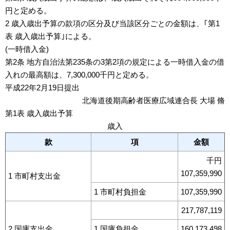
円と定める。
2 歳入歳出予算の款項の区分及び当該区分ごとの金額は、｢第1
表 歳入歳出予算｣による。
(一時借入金)
第2条 地方自治法第235条の3第2項の規定による一時借入金の借
入れの最高額は、7,300,000千円と定める。
平成22年2月19日提出
北海道後期高齢者医療広域連合長 大場 脩
第1表 歳入歳出予算
歳入
款
項
金額
千円
107,359,990
1 市町村支出金
1 市町村負担金
107,359,990
217,787,119
2 国庫支出金
1 国庫負担金
160,173,498