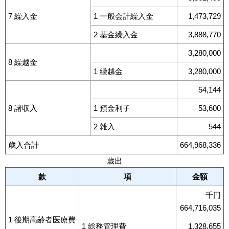
7 繰入金
1 一般会計繰入金
1,473,729
2 基金繰入金
3,888,770
3,280,000
8 繰越金
1 繰越金
3,280,000
54,144
8 諸収入
1 預金利子
53,600
2 雑入
544
歳入合計
664,968,336
歳出
款
項
金額
千円
664,716,035
1 後期高齢者医療費
1 総務管理費
1,328,655