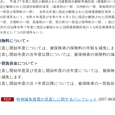
点）、平成 27 年度に指定が解除された旧避難指示解除準備区域（楢葉町の一部）
定が解除された旧居住制限区域等 （葛尾村の一部、川内村の一部、南相馬市
一部及び富岡町の一部）、令和元年度に指定が解除された旧帰還困難区域等（
の区域等をいう。令和４年度及び令和５年４月１日に指定が解除された旧帰還
一部、大熊町の一部、双葉町の一部、浪江町の一部及び富岡町の一部。）並びに
月31日以降令和７年度に指定が解除された旧帰還困難区域のうち特定復興再
を加えた７つの区域等をいう。
保険料について＞
見直し開始年度については、被保険者の保険料の半額を減免しま
見直し開始年度の次年度以降については、被保険者の保険料の減
一部負担金について＞
見直し開始年度及び見直し開始年度の次年度については、被保険
を減免します。
見直し開始年度の次々年度以降については、被保険者の一部負担
特例減免措置の見直しに関するパンフレット
(507.8KB