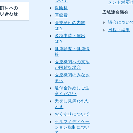
ついて
メント対応
保険料
広域連合議会
医療費
議会につい
医療給付の内容
は？
日程・結果
各種申請・届出
は？
健康診査・健康情
報
医療機関への支払
が困難な場合
医療機関のみなさ
まへ
還付金詐欺にご注
意ください
天災に見舞われた
とき
おくすりについて
セルフメディケー
ション税制につい
て