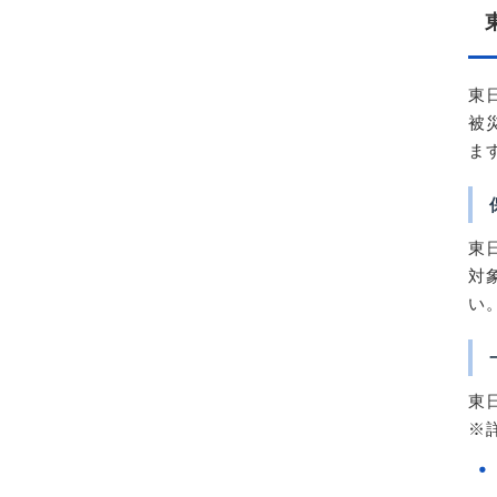
東
被
ま
東
対
い
東
※