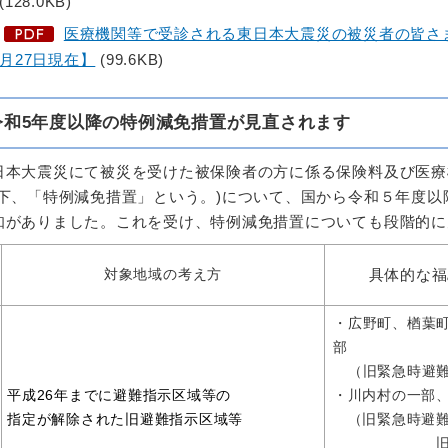
(128.0KB)
医療機関等で受診される東日本大震災の被災者の皆さ
月27日現在】
(99.6KB)
令和5年度以降の
特例減免措置が
見直されます
日本大震災にて被災を受けた被保険者の方に係る保険料及び
医療
以下、「特例減免措置」という。)について、国から令和５年度
知がありました。これを受け、特例減免措置についても段階的に
具体的な福
対象地域の考え方
・広野町、楢葉
部
（旧緊急時避難
平成26年までに避難指示区域等の
・川内村の一部
指定が解除された旧避難指示区域等
（旧緊急時避難
旧避難指