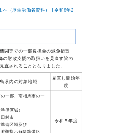
まへ（厚生労働省資料）【令和8年2
機関等での一部負担金
の減免措置
以降の財政支援の取扱いを見直す旨の
見直されることとなりました。
見直し開始年
島県内の対象地域
度
町の一部、南相馬市の一
準備区域）
、田村市
令和５年度
準備区域及び
示解除準備区