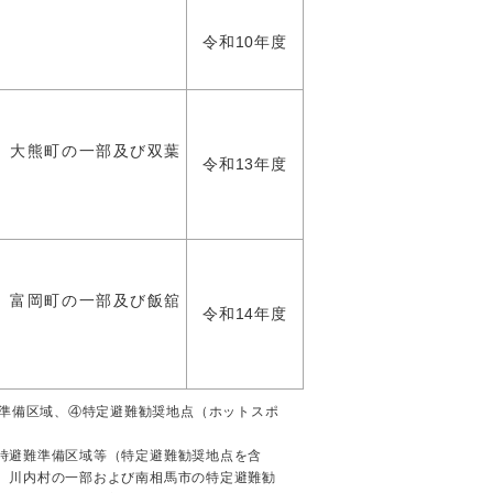
令和10年度
、大熊町の一部及び双葉
令和13年度
、富岡町の一部及び飯舘
令和14年度
準備区域、④特定避難勧奨地点（ホットスポ
急時避難準備区域等（特定避難勧奨地点を含
部、川内村の一部および南相馬市の特定避難勧