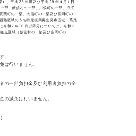
、平成 28 年度及び平成 29 年４月１日
の一部、飯舘村の一部、川俣町の一部、浪江
双葉町の一部、大熊町の一部及び富岡町の一
困難区域のうち特定復興再生拠点区域（葛尾
令和７年10 月以降分については、令和７
生拠点区域（飯舘村の一部及び富岡町の一
す。
免は行いません。
者の一部負担金及び利用者負担の全
金の減免は行いません。
)