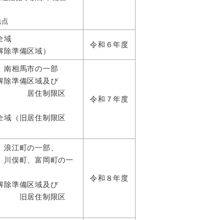
地点
全域
令和６年度
解除準備区域）
、南相馬市の一部
解除準備区域及び
制限区
令和７年度
全域（旧居住制限区
、浪江町の一部、
、富岡町の一
令和８年度
解除準備区域及び
住制限区