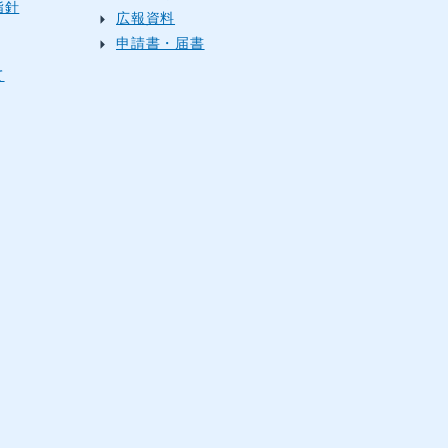
指針
広報資料
申請書・届書
て