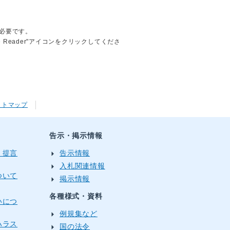
が必要です。
obe Reader"アイコンをクリックしてくださ
イトマップ
告示・掲示情報
・提言
告示情報
入札関連情報
ついて
掲示情報
各種様式・資料
いにつ
例規集など
ハラス
国の法令