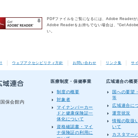
PDFファイルをご覧になるには、Adobe Reader
Adobe Readerをお持ちでない場合は、"Get Ad
い。
針
ウェブアクセシビリティ方針
お問い合わせ
リンク集
サ
医療制度・保健事業
広域連合の概要
制度の概要
国への要望
等
対象者
目国保会館内
広域連合に
マイナンバーカー
ドと健康保険証一
運営状況
体化について
情報の取扱
資格確認書・マイ
いて
）
ナ保険証の利用に
カスタマー