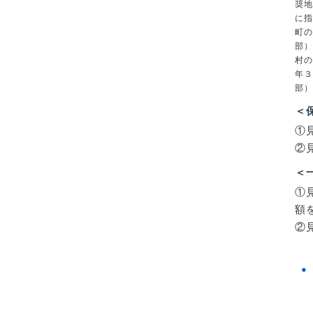
奨地
に指
町の
部）
村の
年３
部）
＜
①
②
＜
①
額
②