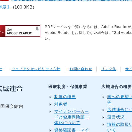
年度】
(100.3KB)
PDFファイルをご覧になるには、Adobe Reader
Adobe Readerをお持ちでない場合は、"Get Ad
い。
針
ウェブアクセシビリティ方針
お問い合わせ
リンク集
サ
医療制度・保健事業
広域連合の概要
制度の概要
国への要望
等
対象者
目国保会館内
広域連合に
マイナンバーカー
ドと健康保険証一
運営状況
体化について
情報の取扱
資格確認書・マイ
いて