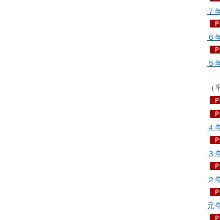
７
６
５
（
４
３
２
元