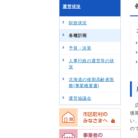
運営状況
財政状況
各種計画
予算・決算
人事行政の運営等の状
況
北海道の後期高齢者医
療(事業概要書)
運営協議会
広
後
い
の