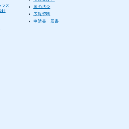
ハラス
国の法令
指針
広報資料
申請書・届書
て