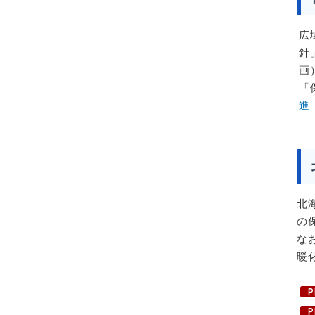
広
針
画
「
進
北
の
な
暖