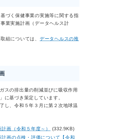
に基づく保健事業の実施等に関する指
健事業実施計画（データヘルス計
の取組については、
データヘルスの推
画
ガスの排出量の削減並びに吸収作用
」に基づき策定しています。
了し、令和５年３月に第２次地球温
行計画（令和５年度～）
(332.9KB)
行計画の点検・評価について【令和