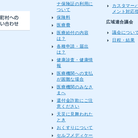
）
ナ保険証の利用に
カスタマー
ついて
メント対応
保険料
広域連合議会
医療費
議会につい
医療給付の内容
は？
日程・結果
各種申請・届出
は？
健康診査・健康情
報
医療機関への支払
が困難な場合
医療機関のみなさ
まへ
還付金詐欺にご注
意ください
天災に見舞われた
とき
おくすりについて
セルフメディケー