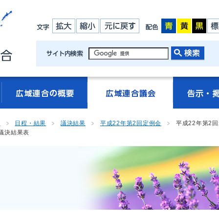
会
日程・結果
議決結果
平成22年第2回定例会
平成22年第2
議決結果表