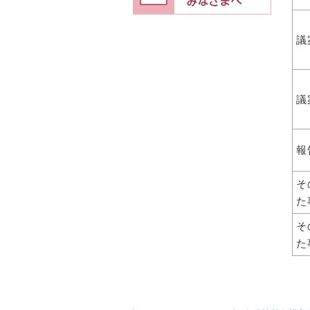
議
議
報
そ
た
そ
た