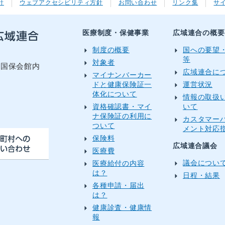
針
ウェブアクセシビリティ方針
お問い合わせ
リンク集
サ
医療制度・保健事業
広域連合の概要
制度の概要
国への要望
等
対象者
目国保会館内
広域連合に
マイナンバーカー
ドと健康保険証一
運営状況
体化について
情報の取扱
資格確認書・マイ
いて
）
ナ保険証の利用に
カスタマー
ついて
メント対応
保険料
広域連合議会
医療費
議会につい
医療給付の内容
は？
日程・結果
各種申請・届出
は？
健康診査・健康情
報