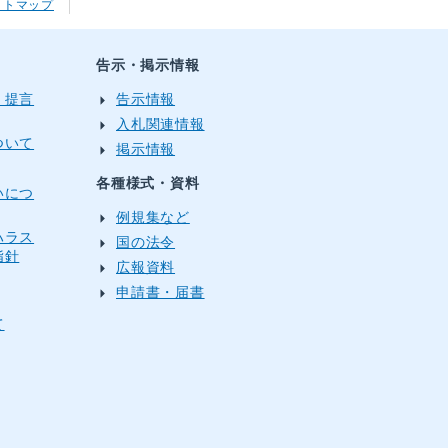
イトマップ
告示・掲示情報
・提言
告示情報
入札関連情報
ついて
掲示情報
各種様式・資料
いにつ
例規集など
ハラス
国の法令
指針
広報資料
申請書・届書
て