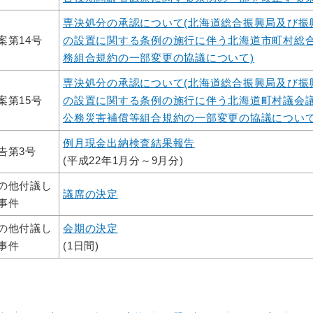
専決処分の承認について(北海道総合振興局及び振
案第14号
の設置に関する条例の施行に伴う北海道市町村総
務組合規約の一部変更の協議について)
専決処分の承認について(北海道総合振興局及び振
案第15号
の設置に関する条例の施行に伴う北海道町村議会
公務災害補償等組合規約の一部変更の協議について
例月現金出納検査結果報告
告第3号
(平成22年1月分～9月分)
の他付議し
議席の決定
事件
の他付議し
会期の決定
事件
(1日間)