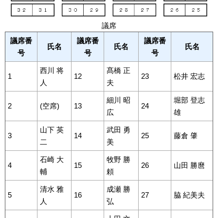
議席
議席番
議席番
議席番
氏名
氏名
氏名
号
号
号
西川 将
髙橋 正
1
12
23
松井 宏志
人
夫
細川 昭
堀部 登志
2
(空席)
13
24
広
雄
山下 英
武田 勇
3
14
25
藤倉 肇
二
美
石崎 大
牧野 勝
4
15
26
山田 勝麿
輔
頼
清水 雅
成瀬 勝
5
16
27
脇 紀美夫
人
弘