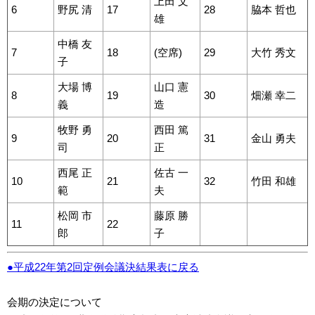
上田 文
6
野尻 清
17
28
脇本 哲也
雄
中橋 友
7
18
(空席)
29
大竹 秀文
子
大場 博
山口 憲
8
19
30
畑瀬 幸二
義
造
牧野 勇
西田 篤
9
20
31
金山 勇夫
司
正
西尾 正
佐古 一
10
21
32
竹田 和雄
範
夫
松岡 市
藤原 勝
11
22
郎
子
●平成22年第2回定例会議決結果表に戻る
会期の決定について