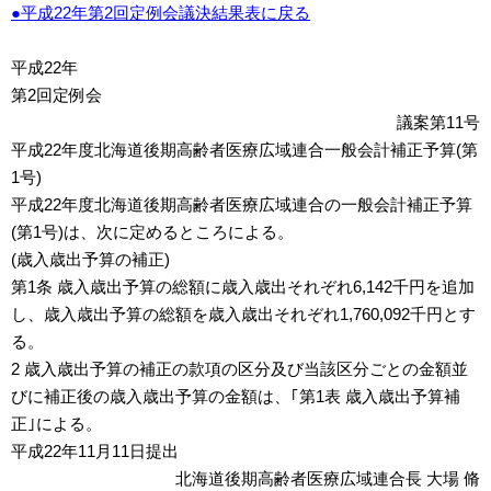
●平成22年第2回定例会議決結果表に戻る
平成22年
第2回定例会
議案第11号
平成22年度北海道後期高齢者医療広域連合一般会計補正予算(第
1号)
平成22年度北海道後期高齢者医療広域連合の一般会計補正予算
(第1号)は、次に定めるところによる。
(歳入歳出予算の補正)
第1条 歳入歳出予算の総額に歳入歳出それぞれ6,142千円を追加
し、歳入歳出予算の総額を歳入歳出それぞれ1,760,092千円とす
る。
2 歳入歳出予算の補正の款項の区分及び当該区分ごとの金額並
びに補正後の歳入歳出予算の金額は、｢第1表 歳入歳出予算補
正｣による。
平成22年11月11日提出
北海道後期高齢者医療広域連合長 大場 脩