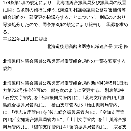
179条第1項の規定により、北海道総合振興局及び振興局の設置
に関する条例の施行に伴う北海道町村議会議員公務災害補償等
組合規約の一部変更の協議をすることについて、別紙のとおり
専決処分したので、同条第3項の規定により報告し、承認を求め
る。
平成22年11月11日提出
北海道後期高齢者医療広域連合長 大場 脩
北海道町村議会議員公務災害補償等組合規約の一部を変更する
規約
北海道町村議会議員公務災害補償等組合規約(昭和43年5月1日地
方第722号指令許可)の一部を次のように変更する。 別表第2中
｢石狩支庁管内｣を｢石狩振興局管内｣に、｢渡島支庁管内｣を｢渡
島総合振興局管内｣に、｢檜山支庁管内｣を｢檜山振興局管内｣
に、｢後志支庁管内｣を｢後志総合振興局管内｣に、｢空知支庁管
内｣を｢空知総合振興局管内｣に、｢上川支庁管内｣を｢上川総合振
興局管内｣に、｢留萌支庁管内｣を｢留萌振興局管内｣に、｢宗谷支