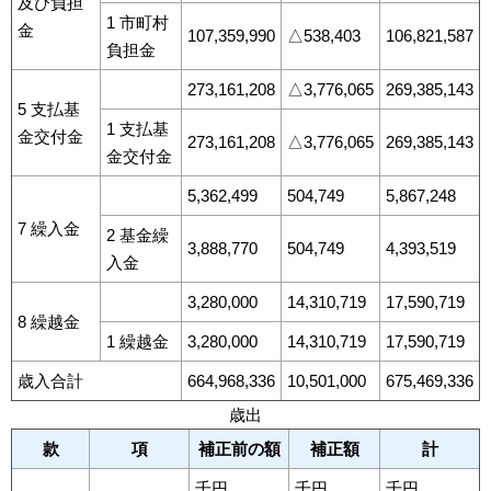
及び負担
1 市町村
金
107,359,990
△538,403
106,821,587
負担金
273,161,208
△3,776,065
269,385,143
5 支払基
1 支払基
金交付金
273,161,208
△3,776,065
269,385,143
金交付金
5,362,499
504,749
5,867,248
7 繰入金
2 基金繰
3,888,770
504,749
4,393,519
入金
3,280,000
14,310,719
17,590,719
8 繰越金
1 繰越金
3,280,000
14,310,719
17,590,719
歳入合計
664,968,336
10,501,000
675,469,336
歳出
款
項
補正前の額
補正額
計
千円
千円
千円