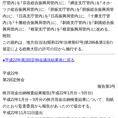
庁管内｣を｢宗谷総合振興局管内｣に、｢網走支庁管内｣を｢オホｰ
ツク総合振興局管内｣に、｢胆振支庁管内｣を｢胆振総合振興局管
内｣に、｢日高支庁管内｣を｢日高振興局管内｣に、｢十勝支庁管
内｣を｢十勝総合振興局管内｣に、｢釧路支庁管内｣を｢釧路総合振
興局管内｣に、｢根室支庁管内｣を｢根室振興局管内｣に改める。
附則
この規約は、地方自治法(昭和22年法律第67号)第286条第1項の
規定による総務大臣の許可の日から施行する。
●平成22年第2回定例会議決結果表に戻る
平成22年
第2回定例会
報告第3号
例月現金出納検査結果報告(平成22年1月分～9月分)
平成22年1月分～9月分の例月現金出納検査結果について、別紙
のとおり監査委員から報告があったので提出する。
平成22年11月11日提出