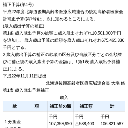
補正予算(第1号)
平成22年度北海道後期高齢者医療広域連合の後期高齢者医療会
計補正予算(第1号)は、次に定めるところによる。
(歳入歳出予算の補正)
第1条 歳入歳出予算の総額に歳入歳出それぞれ10,501,000千円
を追加し、歳入歳出予算の総額を歳入歳出それぞれ675,469,336
千円とする。
2 歳入歳出予算の補正の款項の区分及び当該区分ごとの金額並
びに補正後の歳入歳出予算の金額は、｢第1表 歳入歳出予算補
正｣による。
平成22年11月11日提出
北海道後期高齢者医療広域連合長 大場 脩
第1表 歳入歳出予算補正
歳入
款
項
補正前の額
補正額
計
千円
千円
千円
1 分担金
107,359,990
△538,403
106,821,587