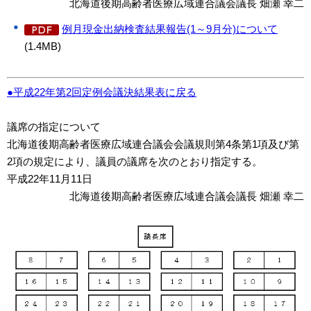
北海道後期高齢者医療広域連合議会議長 畑瀬 幸二
例月現金出納検査結果報告(1～9月分)について
(1.4MB)
●平成22年第2回定例会議決結果表に戻る
議席の指定について
北海道後期高齢者医療広域連合議会会議規則第4条第1項及び第
2項の規定により、議員の議席を次のとおり指定する。
平成22年11月11日
北海道後期高齢者医療広域連合議会議長 畑瀬 幸二