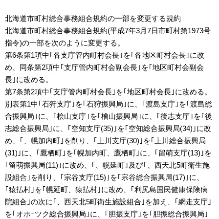
北海道市町村総合事務組合規約の一部を変更する規約
北海道市町村総合事務組合規約(平成7年3月7日市町村第1973号
指令)の一部を次のように変更する。
第6条第1項中｢各支庁管内町村会長｣を｢各地区町村会長｣に改
め、同条第2項中｢支庁管内町村会副会長｣を｢地区町村会副会
長｣に改める。
第7条第2項中｢支庁管内町村会長｣を｢地区町村会長｣に改める。
別表第1中｢石狩支庁｣を｢石狩振興局｣に、｢渡島支庁｣を｢渡島総
合振興局｣に、｢桧山支庁｣を｢檜山振興局｣に、｢後志支庁｣を｢後
志総合振興局｣に、｢空知支庁(35)｣を｢空知総合振興局(34)｣に改
め、｢、幌加内町｣を削り、｢上川支庁(30)｣を｢上川総合振興局
(31)｣に、｢鷹栖町｣を｢幌加内町、鷹栖町｣に、｢留萌支庁(13)｣を
｢留萌振興局(11)｣に改め、｢、幌延町｣及び｢、西天北5町衛生施
設組合｣を削り、｢宗谷支庁(15)｣を｢宗谷総合振興局(17)｣に、
｢猿払村｣を｢幌延町、猿払村｣に改め、｢利尻島国民健康保険病
院組合｣の次に｢、西天北5町衛生施設組合｣を加え、｢網走支庁｣
を｢オホｰツク総合振興局｣に、｢胆振支庁｣を｢胆振総合振興局｣