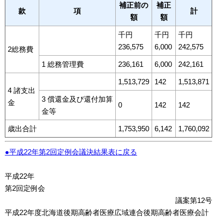
補正前の
補正
款
項
計
額
額
千円
千円
千円
236,575
6,000
242,575
2総務費
1 総務管理費
236,161
6,000
242,161
1,513,729
142
1,513,871
4 諸支出
3 償還金及び還付加算
金
0
142
142
金等
歳出合計
1,753,950
6,142
1,760,092
●平成22年第2回定例会議決結果表に戻る
平成22年
第2回定例会
議案第12号
平成22年度北海道後期高齢者医療広域連合後期高齢者医療会計