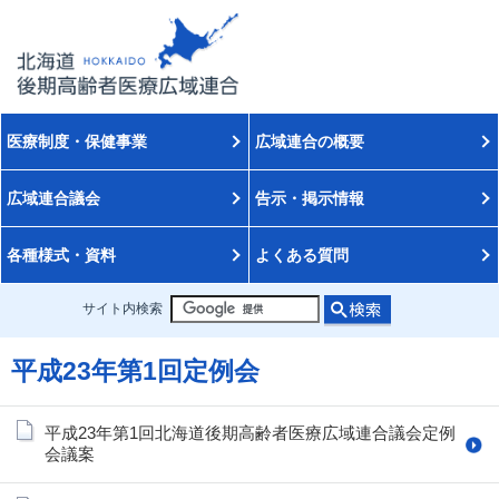
医療制度・保健事業
広域連合の概要
広域連合議会
告示・掲示情報
各種様式・資料
よくある質問
サイト内検索
平成23年第1回定例会
平成23年第1回北海道後期高齢者医療広域連合議会定例
会議案