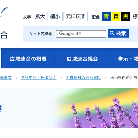
保健事業
各種申請・届出は？
各市町村の担当窓口
檜山管内の担当