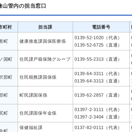
檜山管内の担当窓口
市町村
担当課
電話番号
0139-52-1020（代表）
差町
健康推進課国保医療係
0139-52-6725（直通）
ノ国町
住民課戸籍保険グループ
0139-55-2313（直通）
0139-64-3311（代表）
沢部町
住民税務課国保係
0139-64-3313（直通）
部町
町民課国保係
0139-62-2857（直通）
01397-2-3111（代表）
尻町
住民課国保年金係
01397-2-3404（直通）
保健福祉課
0137-82-0111（代表）
金町