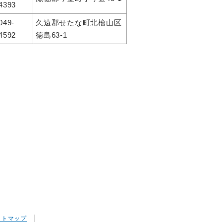
4393
049-
久遠郡せたな町北檜山区
4592
徳島63-1
イトマップ