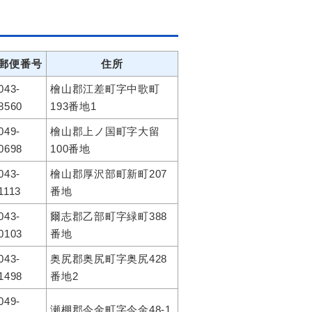
郵便番号
住所
043-
檜山郡江差町字中歌町
8560
193番地1
049-
檜山郡上ノ国町字大留
0698
100番地
043-
檜山郡厚沢部町新町207
1113
番地
043-
爾志郡乙部町字緑町388
0103
番地
043-
奥尻郡奥尻町字奥尻428
1498
番地2
049-
瀬棚郡今金町字今金48-1