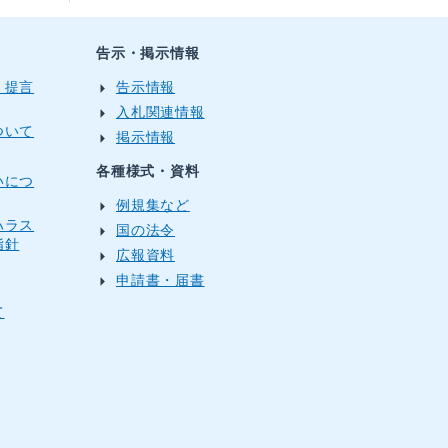
告示・掲示情報
・提言
告示情報
入札関連情報
ついて
掲示情報
各種様式・資料
いにつ
例規集など
ハラス
国の法令
指針
広報資料
申請書・届書
て