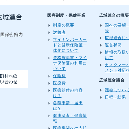
医療制度・保健事業
広域連合の概要
制度の概要
国への要望
等
対象者
目国保会館内
広域連合に
マイナンバーカー
ドと健康保険証一
運営状況
体化について
情報の取扱
資格確認書・マイ
いて
）
ナ保険証の利用に
カスタマー
ついて
メント対応
保険料
広域連合議会
医療費
議会につい
医療給付の内容
は？
日程・結果
各種申請・届出
は？
健康診査・健康情
報
医療機関への支払