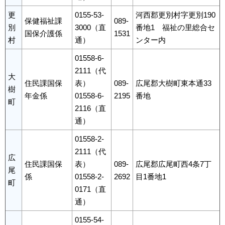
更
0155-53-
河西郡更別村字更別190
保健福祉課
089-
別
3000（直
番地1 福祉の里総合セ
国保介護係
1531
村
通）
ンター内
01558-6-
2111（代
大
住民課国保
表）
089-
広尾郡大樹町東本通33
樹
年金係
01558-6-
2195
番地
町
2116（直
通）
01558-2-
2111（代
広
住民課国保
表）
089-
広尾郡広尾町西4条7丁
尾
係
01558-2-
2692
目1番地1
町
0171（直
通）
0155-54-