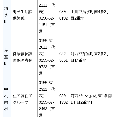
2111（代
清
町民生活課
表）
089-
上川郡清水町南4条2丁
水
保険係
0156-62-
0192
目2番地
町
1151（直
通）
0155-62-
2611（代
芽
健康福祉課
表）
082-
河西郡芽室町東2条2丁
室
国保医療係
0155-62-
8651
目14番地
町
9723（直
通）
0155-67-
中
2311（代
札
住民課住民
表）
089-
河西郡中札内村東1条南
内
グループ
0155-67-
1392
1丁目2番地1
村
2493（直
通）