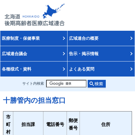
医療制度・保健事業
広域連合の概要
広域連合議会
告示・掲示情報
各種様式・資料
よくある質問
サイト内検索
十勝管内の担当窓口
市
郵便
町
担当課
電話番号
住所
番号
村