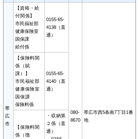
【
資格・給
付関係
】
0155-65-
市民福祉部
4138（直
健康保険室
通）
国保課
給付係
【保険料関
係（賦
課）】
0155-65-
市民福祉部
4140（直
健康保険室
通）
国保課
保険料係
帯
080-
帯広市西5条南7丁目1番
・収納第
広
8670
地
２係（直
市
【保険料関
通）
係（徴
0155-