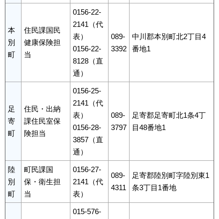
0156-22-
2141（代
本
住民課国民
表）
089-
中川郡本別町北2丁目4
別
健康保険担
0156-22-
3392
番地1
町
当
8128（直
通）
0156-25-
2141（代
足
住民・出納
表）
089-
足寄郡足寄町北1条4丁
寄
課住民室保
0156-28-
3797
目48番地1
町
険担当
3857（直
通）
陸
町民課国
0156-27-
089-
足寄郡陸別町字陸別東1
別
保・衛生担
2141（代
4311
条3丁目1番地
町
当
表）
015-576-