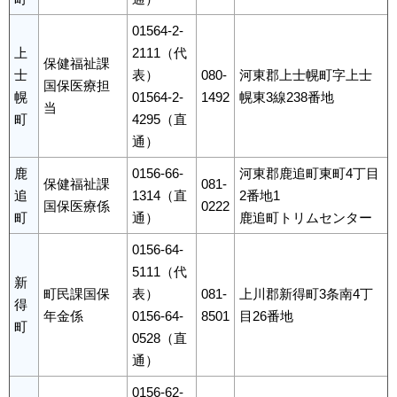
01564-2-
上
2111（代
保健福祉課
士
表）
080-
河東郡上士幌町字上士
国保医療担
幌
01564-2-
1492
幌東3線238番地
当
町
4295（直
通）
鹿
0156-66-
河東郡鹿追町東町4丁目
保健福祉課
081-
追
1314（直
2番地1
国保医療係
0222
町
通）
鹿追町トリムセンター
0156-64-
5111（代
新
町民課国保
表）
081-
上川郡新得町3条南4丁
得
年金係
0156-64-
8501
目26番地
町
0528（直
通）
0156-62-