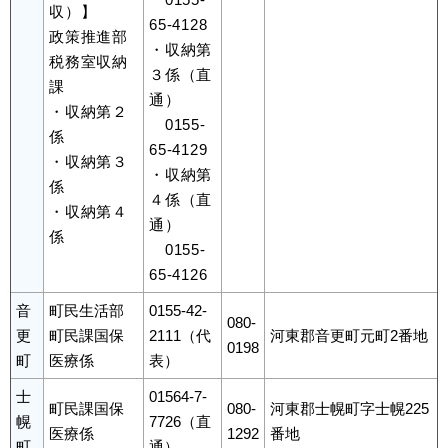
収）】
65-4128
政策推進部
・収納第
税務室収納
３係（直
課
通）
・収納第２
0155-
係
65-4129
・収納第３
・収納第
係
４係（直
・収納第４
通）
係
0155-
65-4126
音
町民生活部
0155-42-
080-
更
町民課国保
2111（代
河東郡音更町元町2番地
0198
町
医療係
表）
士
01564-7-
町民課国保
080-
河東郡士幌町字士幌225
幌
7726（直
医療係
1292
番地
町
通）