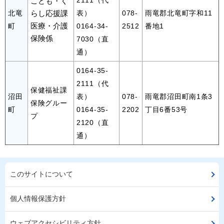
こども・く
北竜
らし応援課
表）
078-
雨竜郡北竜町字和11
医療・介護
町
0164-34-
2512
番地1
保険係
7030（直
通）
0164-35-
2111（代
保健福祉課
沼田
表）
078-
雨竜郡沼田町南1条3
保険グルー
町
0164-35-
2202
丁目6番53号
プ
2120（直
通）
このサイトについて
個人情報保護方針
ウェブアクセシビリティ方針