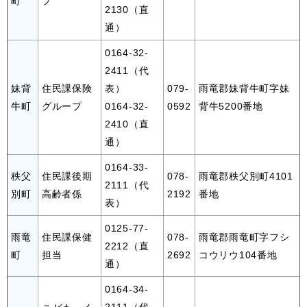
町
プ
2130（直
通）
0164-32-
2411（代
妹背
住民課保険
表）
079-
雨竜郡妹背牛町字妹
牛町
グループ
0164-32-
0592
背牛5200番地
2410（直
通）
0164-33-
秩父
住民課後期
078-
雨竜郡秩父別町4101
2111（代
別町
高齢者係
2192
番地
表）
0125-77-
雨竜
住民課保健
078-
雨竜郡雨竜町字フシ
2212（直
町
担当
2692
コウリウ104番地
通）
0164-34-
2111（代