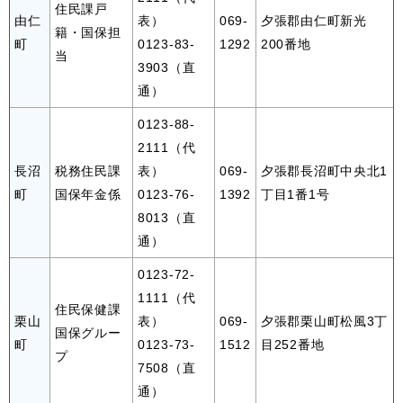
住民課戸
由仁
表）
069-
夕張郡由仁町新光
籍・国保担
町
0123-83-
1292
200番地
当
3903（直
通）
0123-88-
2111（代
長沼
税務住民課
表）
069-
夕張郡長沼町中央北1
町
国保年金係
0123-76-
1392
丁目1番1号
8013（直
通）
0123-72-
1111（代
住民保健課
栗山
表）
069-
夕張郡栗山町松風3丁
国保グルー
町
0123-73-
1512
目252番地
プ
7508（直
通）