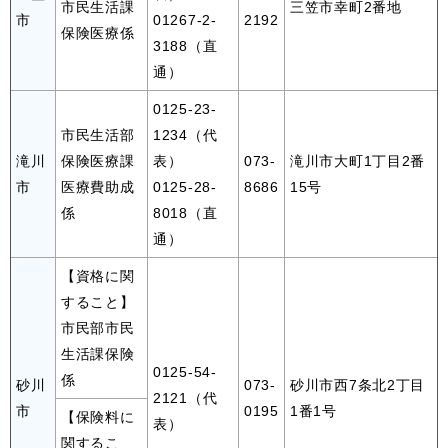
市民生活課
三笠市幸町2番地
市
01267-2-
2192
保険医療係
3188（直
通）
0125-23-
市民生活部
1234（代
滝川
保険医療課
表）
073-
滝川市大町1丁目2番
市
医療費助成
0125-28-
8686
15号
係
8018（直
通）
【資格に関
すること】
市民部市民
生活課保険
0125-54-
係
砂川
073-
砂川市西7条北2丁目
2121（代
市
0195
1番1号
【保険料に
表）
関するこ