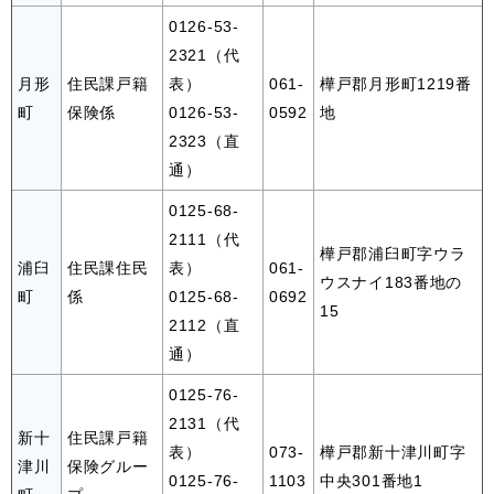
0126-53-
2321（代
月形
住民課戸籍
表）
061-
樺戸郡月形町1219番
町
保険係
0126-53-
0592
地
2323（直
通）
0125-68-
2111（代
樺戸郡浦臼町字ウラ
浦臼
住民課住民
表）
061-
ウスナイ183番地の
町
係
0125-68-
0692
15
2112（直
通）
0125-76-
2131（代
新十
住民課戸籍
表）
073-
樺戸郡新十津川町字
津川
保険グルー
0125-76-
1103
中央301番地1