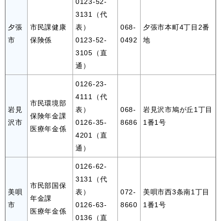
0123-52-
3131（代
夕張
市民課健康
表）
068-
夕張市本町4丁目2番
市
保険係
0123-52-
0492
地
3105（直
通）
0126-23-
4111（代
市民環境部
岩見
表）
068-
岩見沢市鳩が丘1丁目
保険年金課
沢市
0126-35-
8686
1番1号
医療年金係
4201（直
通）
0126-62-
3131（代
市民部国保
美唄
表）
072-
美唄市西3条南1丁目
年金課
市
0126-63-
8660
1番1号
医療年金係
0136（直