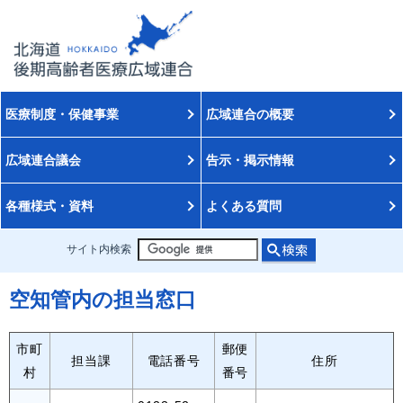
医療制度・保健事業
広域連合の概要
広域連合議会
告示・掲示情報
各種様式・資料
よくある質問
サイト内検索
空知管内の担当窓口
市町
郵便
担当課
電話番号
住所
村
番号