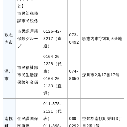
と】
市民部税務
課市民税係
市民課戸籍
0125-42-
歌志
073-
保険グルー
3217（直
歌志内市字本町5番地
内市
0492
プ
通）
0164-26-
2228（代
市民福祉部
深川
表）
074-
市民生活課
深川市2条17番17号
市
0164-26-
8650
保険年金係
2133（直
通）
011-378-
2121（代
南幌
住民課国保
表）
069-
空知郡南幌町栄町3丁
町
医療係
011-398-
0292
目2番1号