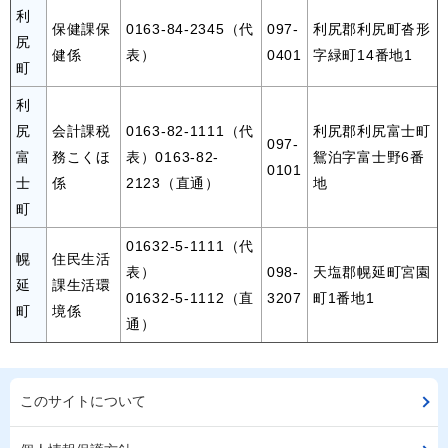
利
保健課保
0163-84-2345（代
097-
利尻郡利尻町沓形
尻
健係
表）
0401
字緑町14番地1
町
利
尻
会計課税
0163-82-1111（代
利尻郡利尻富士町
097-
富
務こくほ
表）0163-82-
鴛泊字富士野6番
0101
士
係
2123（直通）
地
町
01632-5-1111（代
幌
住民生活
表）
098-
天塩郡幌延町宮園
延
課生活環
01632-5-1112（直
3207
町1番地1
町
境係
通）
このサイトについて