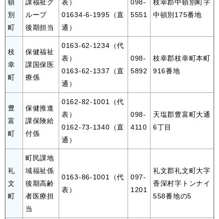
頓
課福祉グ
表）
098-
枝幸郡中頓別町字
別
ループ
01634-6-1995（直
5551
中頓別175番地
町
後期担当
通）
0163-62-1234（代
枝
保健福祉
表）
098-
枝幸郡枝幸町本町
幸
課国保医
0163-62-1337（直
5892
916番地
町
療係
通）
0162-82-1001（代
豊
保健推進
表）
098-
天塩郡豊富町大通
富
課保険給
0162-73-1340（直
4110
6丁目
町
付係
通）
町民課地
礼
域福祉係
礼文郡礼文町大字
0163-86-1001（代
097-
文
後期高齢
香深村字トンナイ
表）
1201
町
者医療担
558番地の5
当