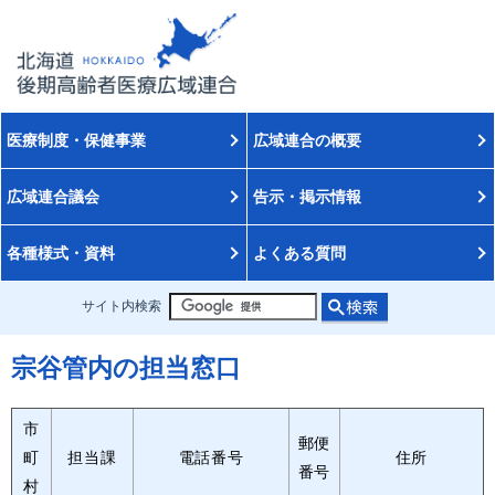
医療制度・保健事業
広域連合の概要
広域連合議会
告示・掲示情報
各種様式・資料
よくある質問
サイト内検索
宗谷管内の担当窓口
市
郵便
町
担当課
電話番号
住所
番号
村