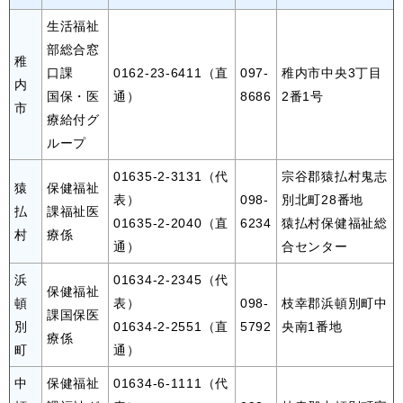
生活福祉
部総合窓
稚
口課
0162-23-6411（直
097-
稚内市中央3丁目
内
国保・医
通）
8686
2番1号
市
療給付グ
ループ
01635-2-3131（代
宗谷郡猿払村鬼志
猿
保健福祉
表）
098-
別北町28番地
払
課福祉医
01635-2-2040（直
6234
猿払村保健福祉総
村
療係
通）
合センター
浜
01634-2-2345（代
保健福祉
頓
表）
098-
枝幸郡浜頓別町中
課国保医
別
01634-2-2551（直
5792
央南1番地
療係
町
通）
中
保健福祉
01634-6-1111（代