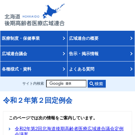
医療制度・保健事業
広域連合の概要
広域連合議会
告示・掲示情報
各種様式・資料
よくある質問
サイト内検索
令和２年第２回定例会
このページでは次の情報をご案内しています。
令和2年第2回北海道後期高齢者医療広域連合議会定例
会議案