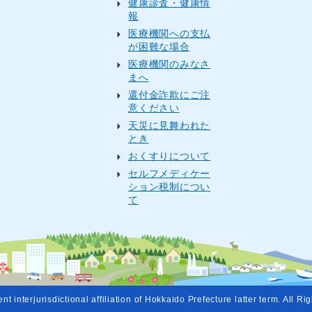
健康診査・健康情
報
医療機関への支払
が困難な場合
医療機関のみなさ
まへ
還付金詐欺にご注
意ください
天災に見舞われた
とき
おくすりについて
セルフメディケー
ション税制につい
て
t interjurisdictional affiliation of Hokkaido Prefecture latter term. All R