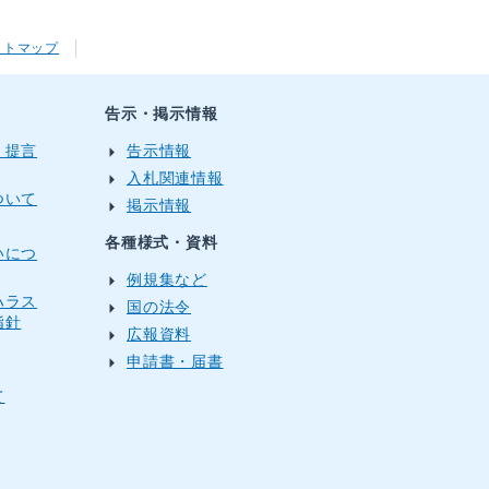
イトマップ
告示・掲示情報
・提言
告示情報
入札関連情報
ついて
掲示情報
各種様式・資料
いにつ
例規集など
ハラス
国の法令
指針
広報資料
申請書・届書
て