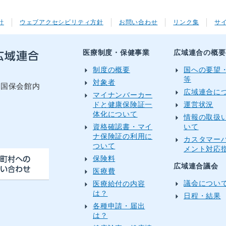
針
ウェブアクセシビリティ方針
お問い合わせ
リンク集
サ
医療制度・保健事業
広域連合の概要
制度の概要
国への要望
等
対象者
目国保会館内
広域連合に
マイナンバーカー
ドと健康保険証一
運営状況
体化について
情報の取扱
資格確認書・マイ
いて
）
ナ保険証の利用に
カスタマー
ついて
メント対応
保険料
広域連合議会
医療費
議会につい
医療給付の内容
は？
日程・結果
各種申請・届出
は？